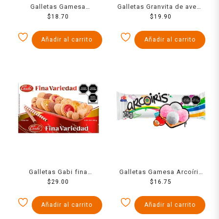
Galletas Gamesa
Galletas Granvita de avena
Habaneras Clásicas trigo,
$
18.70
sabor miel con nuez 90 g
$
19.90
salvado y germen 117 g
Añadir al carrito
Añadir al carrito
Galletas Gabi fina
Galletas Gamesa Arcoíris
variedad 200 g
$
29.00
sabor fresa con merengue
$
16.75
sabor vainilla y coco 75 g
Añadir al carrito
Añadir al carrito