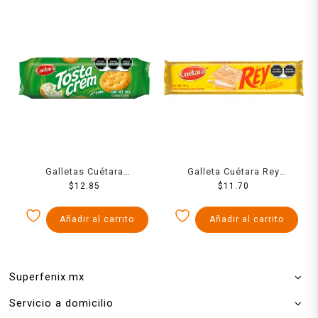
Galletas Cuétara
Galleta Cuétara Rey
Tostacrem 100 g
$
12.85
Sándwich vainilla 101 g
$
11.70
Añadir al carrito
Añadir al carrito
Superfenix.mx
Servicio a domicilio