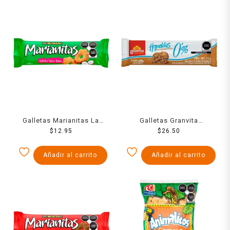
Galletas Marianitas La
Galletas Granvita
Moderna coco 185 g
$
12.95
Hojuelitas de avena
$
26.50
integral con almendras y
canela 112 g
Añadir al carrito
Añadir al carrito