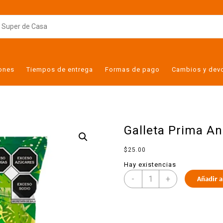
iones
Tiempos de entrega
Formas de pago
Cambios y dev
Galleta Prima An
$
25.00
Hay existencias
-
+
Añadir a