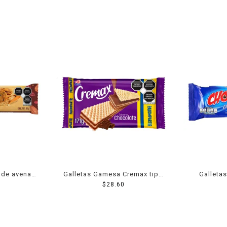
a de avena
Galletas Gamesa Cremax tipo
Galleta
ocolate 90
wafer sabor chocolate 171 g
$
28.60
clásica 
cho