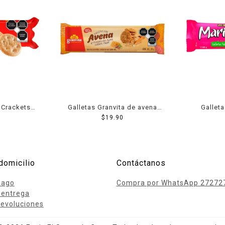
 Crackets
Galletas Granvita de avena
Galleta
 89 g
sabor miel con nuez 90 g
$
19.90
Moder
domicilio
Contáctanos
pago
Compra por WhatsApp 27272
 entrega
evoluciones