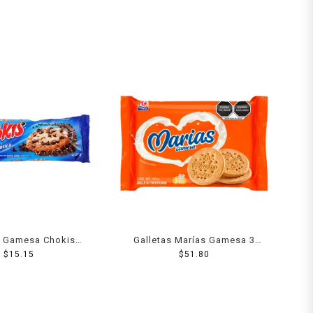
s Gamesa Chokis
Galletas Marías Gamesa 3
con chispas sabor
$
15.15
rollos de 144 g c/u
$
51.80
colate 57 g