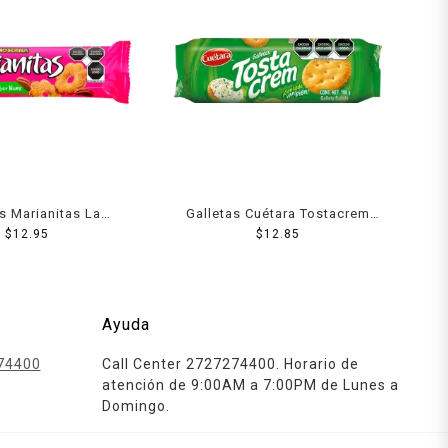
s Marianitas La
Galletas Cuétara Tostacrem
na nuez 185 g
$
12.95
$
100 g
12.85
Ayuda
74400
Call Center 2727274400. Horario de
atención de 9:00AM a 7:00PM de Lunes a
Domingo.