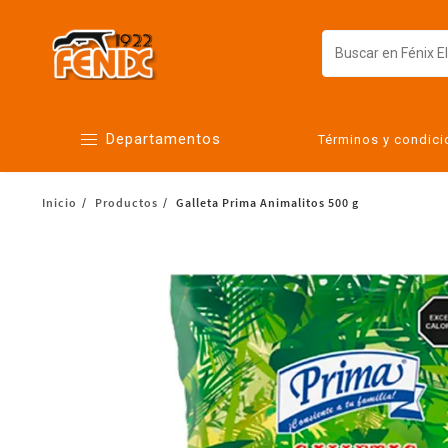
Departamentos
Términos y condic
Inicio
Productos
Galleta Prima Animalitos 500 g
Alimentos
Artículos para el hogar
Bebés
Botanas y bebidas
Cuidado de la ropa
Cuidado personal