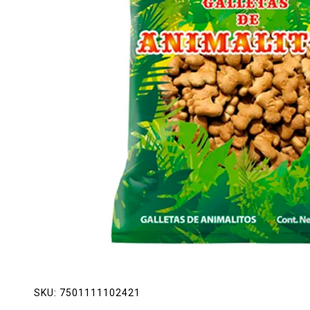
Lácteos
Limpieza del hogar
Mascotas
Pan de la casa
Preciasos
Salchichonería
SKU:
7501111102421