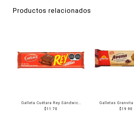
Productos relacionados
Galleta Cuétara Rey Sándwich
Galletas Granvit
chocolate 101 g
$
11.70
con chispas de ch
$
19.90
g