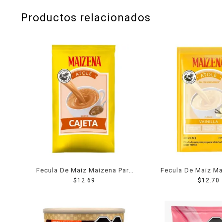
Productos relacionados
Fecula De Maiz Maizena Para
Fecula De Maiz Ma
Atole Sabor Cajeta 50 Grs
$
12.69
Atole Sabor Vaini
$
12.70