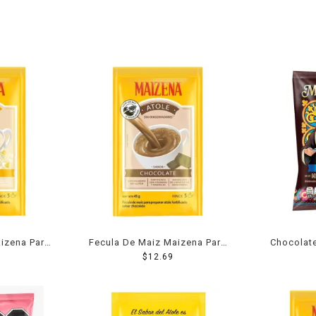
izena Para
Fecula De Maiz Maizena Para
Chocolate
lla 50 Grs
Atole Sabor Chocolate 50 Grs
$
12.69
Presidenc