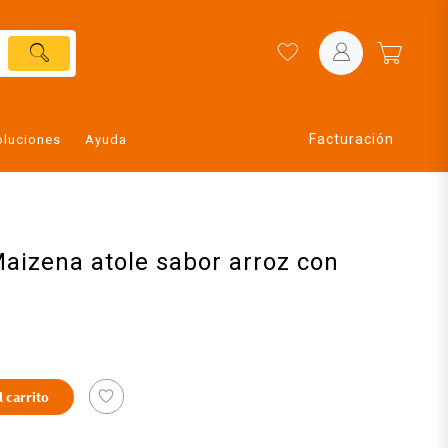
Facturación
oluciones
Ayuda
aizena atole sabor arroz con
l carrito