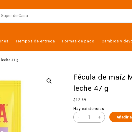
iones
Tiempos de entrega
Formas de pago
Cambios y dev
 leche 47 g
Fécula de maíz M
leche 47 g
$
12.69
Hay existencias
-
+
Añadir a