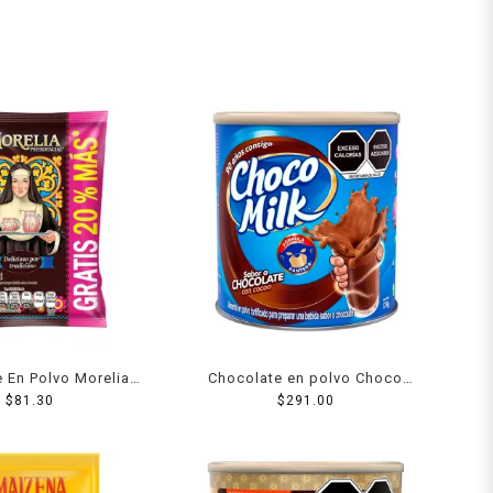
 En Polvo Morelia
Chocolate en polvo Choco
ial . 700 Grs + 20%
$
81.30
Milk en lata 1.75 kg
$
291.00