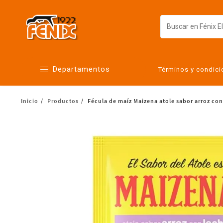
Departamentos
Términos y condic
Inicio
Productos
Fécula de maíz Maizena atole sabor arroz con
Alimentos
Artículos para el hogar
Bebés
Botanas y bebidas
Cuidado de la ropa
Cuidado personal