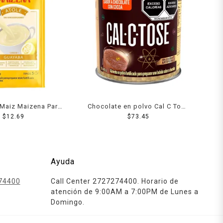
 Maiz Maizena Para
Chocolate en polvo Cal C Tose
or Guayaba 50 Grs
$
12.69
fortificado 400 g
$
73.45
Ayuda
74400
Call Center 2727274400. Horario de
atención de 9:00AM a 7:00PM de Lunes a
Domingo.