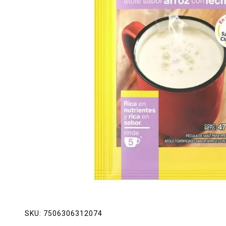
Lácteos
Limpieza del hogar
Mascotas
Pan de la casa
Preciasos
Salchichonería
SKU:
7506306312074