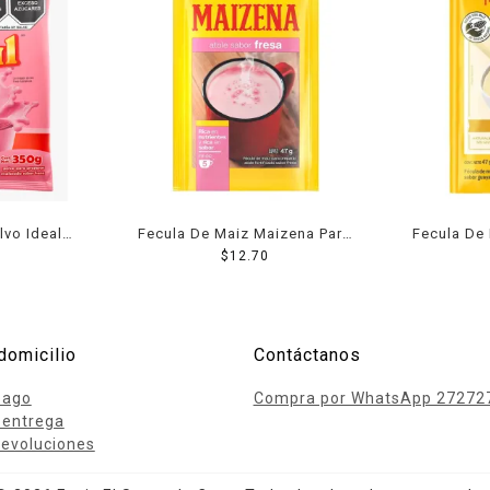
lvo Ideal
Fecula De Maiz Maizena Para
Fecula De
350 g
Atole Sabor Fresa 47 g
$
12.70
Atole Sab
domicilio
Contáctanos
pago
Compra por WhatsApp 27272
 entrega
evoluciones