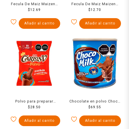
Fecula De Maiz Maizena
Fecula De Maiz Maizena
Para Atole Sabor Guayaba
$
12.69
Para Atole Sabor Vainilla
$
12.70
50 Grs
50 Grs
Añadir al carrito
Añadir al carrito
Polvo para preparar
Chocolate en polvo Choco
bebida Nestlé Carlos V
$
28.50
Milk en lata 400 g
$
69.55
sabor chocolate 160 g
Añadir al carrito
Añadir al carrito