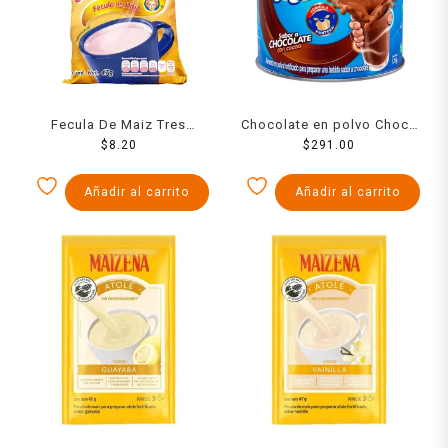
Fecula De Maiz Tres
Chocolate en polvo Choco
Estrellas Para Atole Sabor
$
8.20
Milk en lata 1.75 kg
$
291.00
Fresa 47 Grs
Añadir al carrito
Añadir al carrito