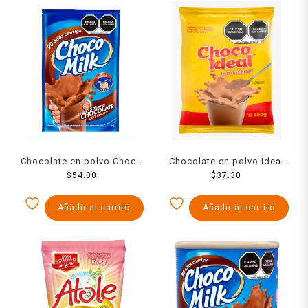
Chocolate en polvo Choco
Chocolate en polvo Ideal
Milk 350 g
$
54.00
$
350 g
37.30
Añadir al carrito
Añadir al carrito