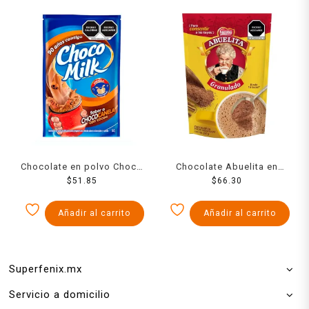
Chocolate en polvo Choco
Chocolate Abuelita en
Milk sabor chococanela
$
51.85
polvo granulado 320 g
$
66.30
350 g
Añadir al carrito
Añadir al carrito
Superfenix.mx
Servicio a domicilio