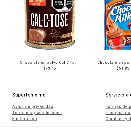
Chocolate en polvo Cal C Tose
Chocolate en po
fortificado 400 g
$
73.45
Milk sabor chococ
$
51.85
Superfenix.mx
Servicio a 
Aviso de privacidad
Formas de 
Términos y condiciones
Tiempos de
Facturación
Cambios y d