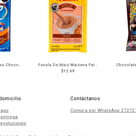
lvo Choco
Fecula De Maiz Maizena Para
Chocolate
anela 350 g
Atole Sabor Nuez 50 Grs
$
12.69
Presidenc
domicilio
Contáctanos
pago
Compra por WhatsApp 27272
 entrega
evoluciones