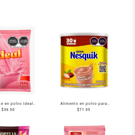
e en polvo Ideal
Alimento en polvo para
r fresa 350 g
$
36.50
preparar bebida Nestlé
$
71.05
Nesquik sabor chocolate 400
g