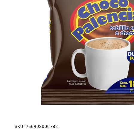
Lácteos
Limpieza del hogar
Mascotas
Pan de la casa
Preciasos
Salchichonería
SKU:
766903000782