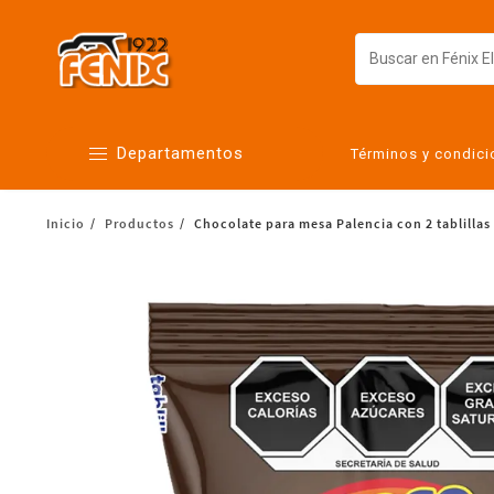
Departamentos
Términos y condic
Inicio
Productos
Chocolate para mesa Palencia con 2 tablillas
Alimentos
Artículos para el hogar
Bebés
Botanas y bebidas
Cuidado de la ropa
Cuidado personal