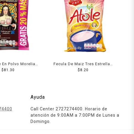
 En Polvo Morelia
Fecula De Maiz Tres Estrellas
ial . 700 Grs + 20%
$
81.30
Para Atole Sabor Fresa 47 Grs
$
8.20
Ayuda
74400
Call Center 2727274400. Horario de
atención de 9:00AM a 7:00PM de Lunes a
Domingo.