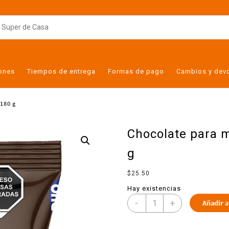
iones
Tiempos de entrega
Formas de pago
Cambios y dev
 180 g
Chocolate para m
g
$
25.50
Hay existencias
-
+
Añadir a