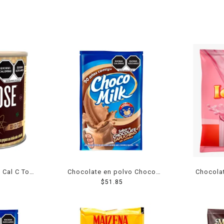
 Cal C Tose
Chocolate en polvo Choco
Chocolat
.75 kg
Milk coolccino 350 g
$
51.85
sabo