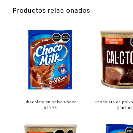
Productos relacionados
Chocolate en polvo Choco
Chocolate en polvo
Milk 160 g
$
29.75
fortificado 1
$
307.80