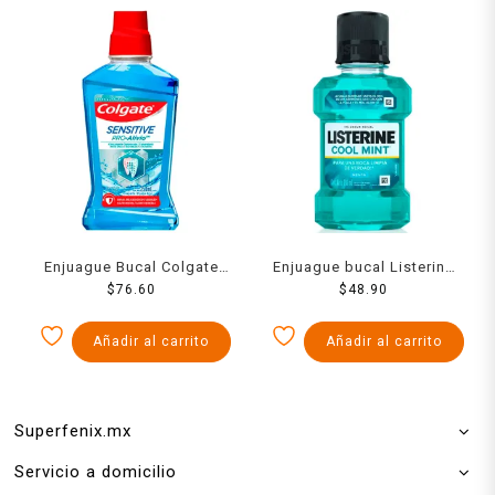
Enjuague Bucal Colgate
Enjuague bucal Listerine
Sensitive Pro-Alivio
$
76.60
Cool Mint menta 180 ml
$
48.90
Remueve las Manchas 250
ml
Añadir al carrito
Añadir al carrito
Superfenix.mx
Servicio a domicilio