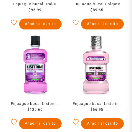
Enjuague bucal Oral-B
Enjuague bucal Colgate
Complete sabor menta
$
96.99
Plax Odor Control 12
$
89.65
refrescante 500 ml
Horas de Protección Zero
Alcohol 500 ml
Añadir al carrito
Añadir al carrito
Enjuague bucal Listerine
Enjuague bucal Listerine
Cuidado Total menta
$
120.60
Cuidado Total zero acohol
$
66.95
fresca 500 ml
180 ml
Añadir al carrito
Añadir al carrito