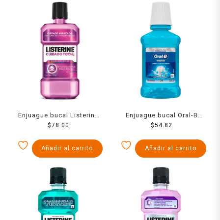
Enjuague bucal Listerine
Enjuague bucal Oral-B
Total Care sabor menta
$
78.00
Complete con flúor
$
54.82
250 ml
Limpieza profunda 250 ml
Añadir al carrito
Añadir al carrito