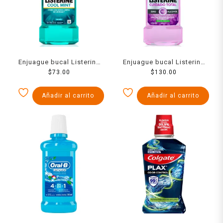
Enjuague bucal Listerine
Enjuague bucal Listerine
Cool Mint 250 ml
$
73.00
Cuidado Total Zero menta
$
130.00
fresca 500 ml
Añadir al carrito
Añadir al carrito