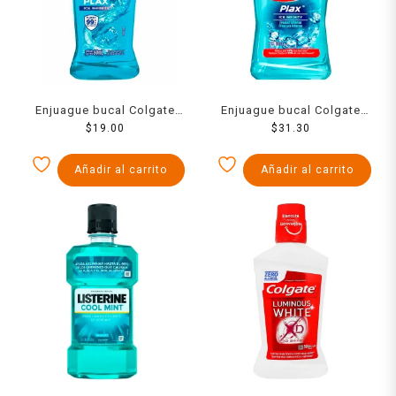
Enjuague bucal Colgate
Enjuague bucal Colgate
Plax ice infinity 60 ml
$
19.00
Plax ice infinity zero
$
31.30
alcohol 180 ml
Añadir al carrito
Añadir al carrito