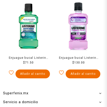
Enjuague bucal Listerine
Enjuague bucal Listerine
Anticaries Zero anticaries
$
71.50
Cuidado Total Zero menta
$
130.00
zero 250 ml
fresca 500 ml
Añadir al carrito
Añadir al carrito
Superfenix.mx
Servicio a domicilio