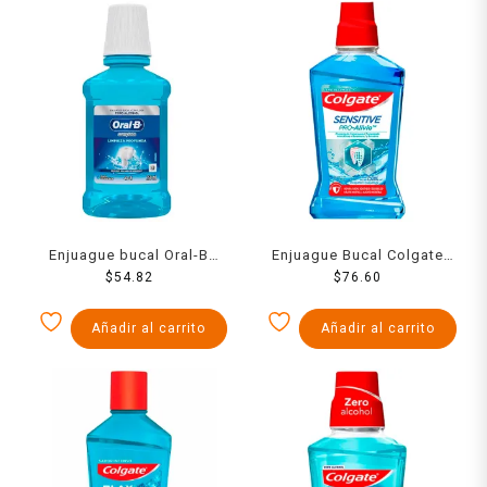
Enjuague bucal Oral-B
Enjuague Bucal Colgate
Complete con flúor
$
54.82
Sensitive Pro-Alivio
$
76.60
Limpieza profunda 250 ml
Remueve las Manchas 250
ml
Añadir al carrito
Añadir al carrito