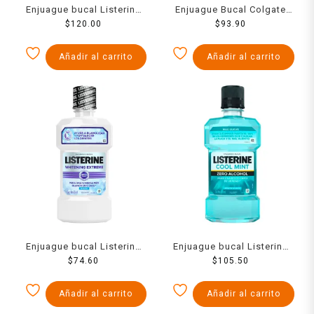
Enjuague bucal Listerine
Enjuague Bucal Colgate
Cool Mint menta 500 ml
$
120.00
Luminous White Brillant
$
93.90
Protege el Esmalte 500 ml
Añadir al carrito
Añadir al carrito
Enjuague bucal Listerine
Enjuague bucal Listerine
Whitening Extreme menta
$
74.60
Cool Mint Zero menta
$
105.50
236 ml
suave 500 ml
Añadir al carrito
Añadir al carrito