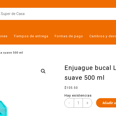
iones
Tiempos de entrega
Formas de pago
Cambios y dev
ta suave 500 ml
Enjuague bucal L
suave 500 ml
$
105.50
Hay existencias
-
+
Añadir a