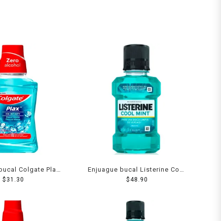
bucal Colgate Plax
Enjuague bucal Listerine Cool
ty zero alcohol 180
$
31.30
Mint menta 180 ml
$
48.90
ml