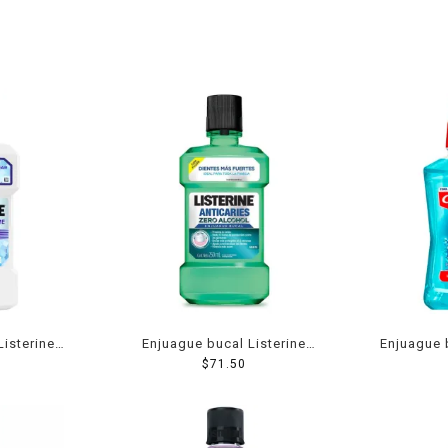
Listerine
Enjuague bucal Listerine
Enjuague 
 menta 236
Anticaries Zero anticaries
$
71.50
ice infini
zero 250 ml