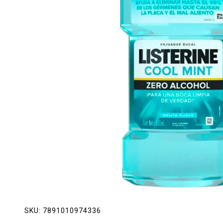
Lácteos
Limpieza del hogar
Mascotas
Pan de la casa
Preciasos
Salchichonería
SKU:
7891010974336