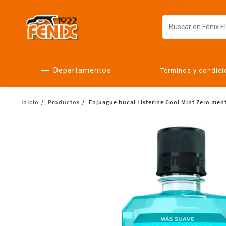
Departamentos
Términos y condic
Inicio
Productos
Enjuague bucal Listerine Cool Mint Zero men
Alimentos
Artículos para el hogar
Bebés
Botanas y bebidas
Cuidado de la ropa
Cuidado personal