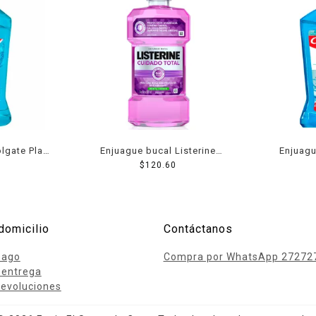
lgate Plax
Enjuague bucal Listerine
Enjuagu
60 ml
Cuidado Total menta fresca
$
120.60
Sensitive 
500 ml
las M
domicilio
Contáctanos
pago
Compra por WhatsApp 27272
 entrega
evoluciones