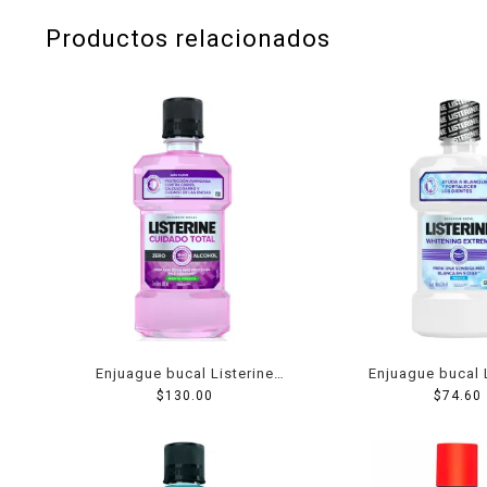
Productos relacionados
Enjuague bucal Listerine
Enjuague bucal 
Cuidado Total Zero menta
$
130.00
Whitening Extreme
$
74.60
fresca 500 ml
ml