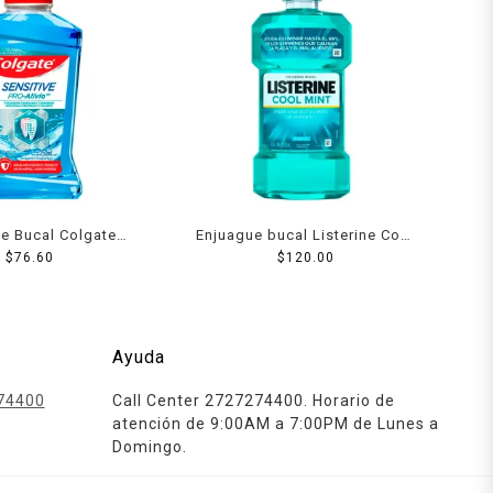
e Bucal Colgate
Enjuague bucal Listerine Cool
Pro-Alivio Remueve
$
76.60
Mint menta 500 ml
$
120.00
anchas 250 ml
Ayuda
74400
Call Center 2727274400. Horario de
atención de 9:00AM a 7:00PM de Lunes a
Domingo.