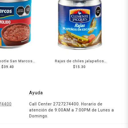
ipotle San Marcos
Rajas de chiles jalapeños
 en adobo 215 g
$
39.40
Clemente Jacques en
$
15.30
escabeche 220 g
Ayuda
74400
Call Center 2727274400. Horario de
atención de 9:00AM a 7:00PM de Lunes a
Domingo.