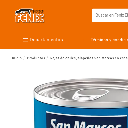
Departamentos
Términos y condic
Inicio
Productos
Rajas de chiles jalapeños San Marcos en esc
Alimentos
Artículos para el hogar
Bebés
Botanas y bebidas
Cuidado de la ropa
Cuidado personal