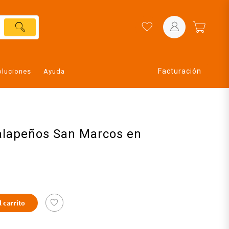
Facturación
oluciones
Ayuda
jalapeños San Marcos en
l carrito