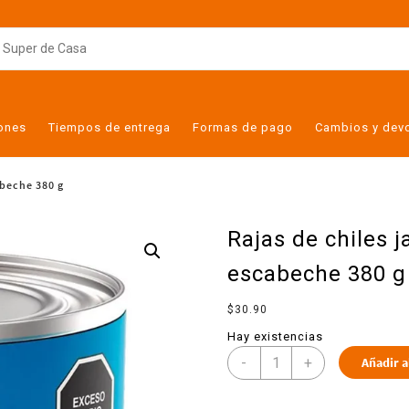
iones
Tiempos de entrega
Formas de pago
Cambios y dev
abeche 380 g
Rajas de chiles 
escabeche 380 g
$
30.90
Hay existencias
-
+
Añadir a