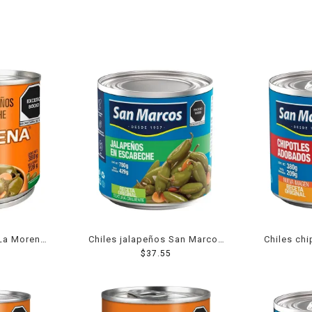
 La Morena
Chiles jalapeños San Marcos
Chiles ch
 380 g
en escabeche 780 g
$
37.55
ado