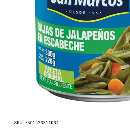
Lácteos
Limpieza del hogar
Mascotas
Pan de la casa
Preciasos
Salchichonería
SKU:
7501023311034