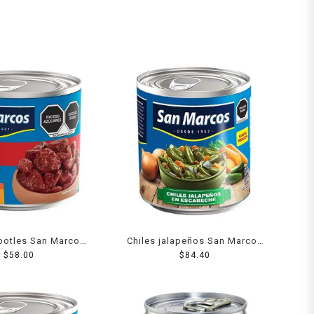
ipotles San Marcos
Chiles jalapeños San Marcos
bados 380 g
$
58.00
en escabeche 2.8 kg
$
84.40