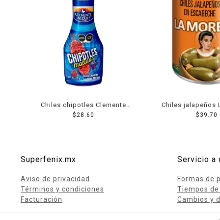
Chiles chipotles Clemente
Chiles jalapeños
Jacques adobados molidos
$
28.60
en escabeche
$
39.70
220 g
Superfenix.mx
Servicio a 
Aviso de privacidad
Formas de 
Términos y condiciones
Tiempos de
Facturación
Cambios y d