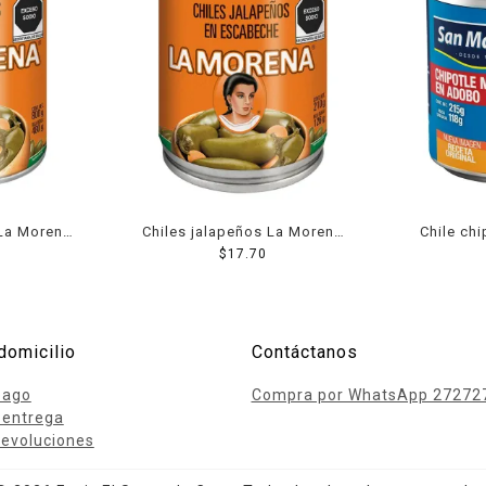
 La Morena
Chiles jalapeños La Morena
Chile ch
 800 g
en escabeche 200 g
$
17.70
molido
domicilio
Contáctanos
pago
Compra por WhatsApp 27272
 entrega
evoluciones