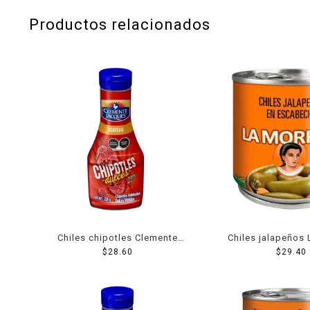
Productos relacionados
Chiles chipotles Clemente
Chiles jalapeños
Jacques dulces adobados
$
28.60
en escabeche
$
29.40
molidos 220 g