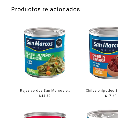
Productos relacionados
Rajas verdes San Marcos en
Chiles chipotles 
escabeche 800 g
$
44.30
adobados 1
$
17.40