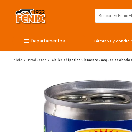
Departamentos
Términos y condic
Inicio
Productos
Chiles chipotles Clemente Jacques adobados
Alimentos
Artículos para el hogar
Bebés
Botanas y bebidas
Cuidado de la ropa
Cuidado personal