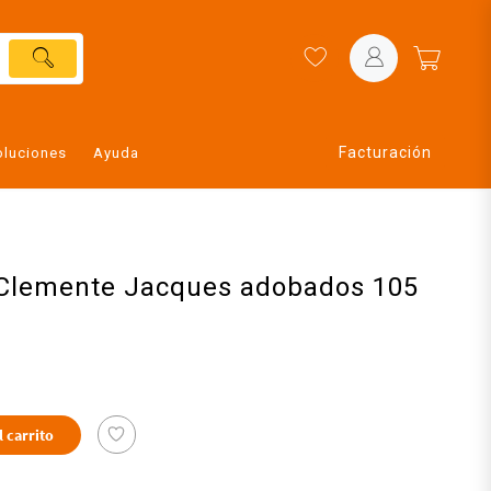
Facturación
oluciones
Ayuda
s Clemente Jacques adobados 105
l carrito