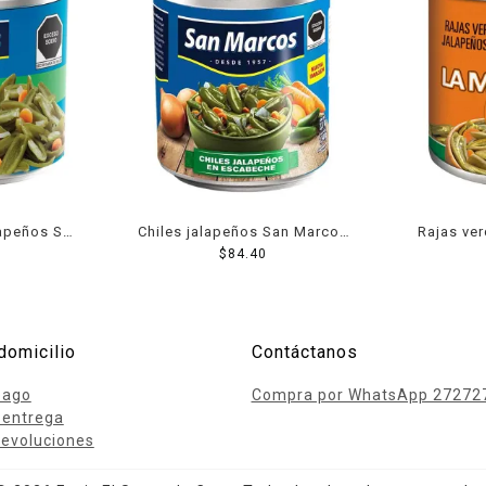
lapeños San
Chiles jalapeños San Marcos
Rajas ve
che 380 g
en escabeche 2.8 kg
$
84.40
esc
domicilio
Contáctanos
pago
Compra por WhatsApp 27272
 entrega
evoluciones