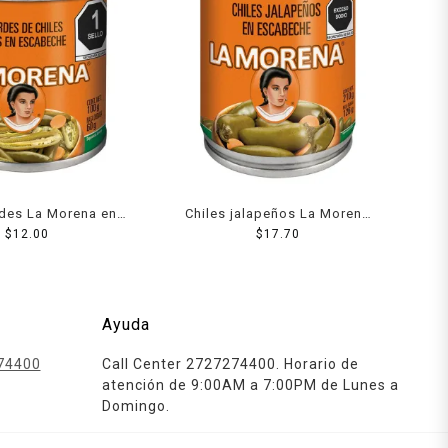
rdes La Morena en
Chiles jalapeños La Morena
abeche 100 g
$
12.00
en escabeche 200 g
$
17.70
Ayuda
74400
Call Center 2727274400. Horario de
atención de 9:00AM a 7:00PM de Lunes a
Domingo.