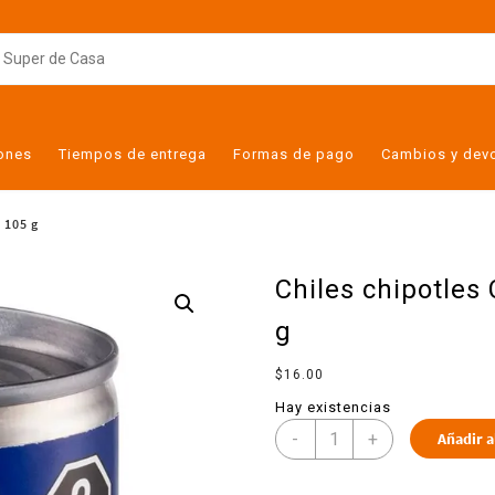
iones
Tiempos de entrega
Formas de pago
Cambios y dev
 105 g
Chiles chipotle
g
$
16.00
Hay existencias
-
+
Añadir a