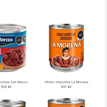
lpotles San Marcos
Chiles chipotles La Morena
bados 215 g
$
35.85
adobados 210 g
$
37.80