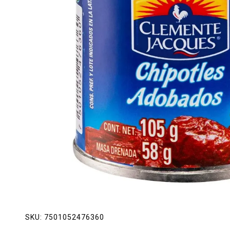
Lácteos
Limpieza del hogar
Mascotas
Pan de la casa
Preciasos
Salchichonería
SKU:
7501052476360