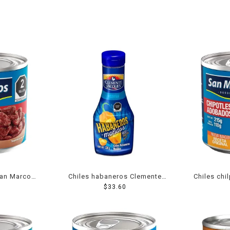
San Marcos
Chiles habaneros Clemente
Chiles chi
05 g
Jacques molidos 220 g
$
33.60
ado