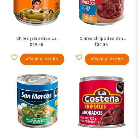
Chiles jalapeños La
Chiles chilpotles San
Morena en escabeche 380
$
29.40
Marcos adobados 215 g
$
35.85
g
Añadir al carrito
Añadir al carrito