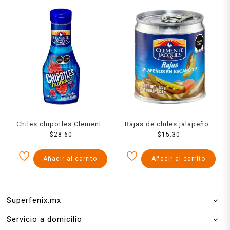
Chiles chipotles Clemente
Rajas de chiles jalapeños
Jacques adobados
$
28.60
Clemente Jacques en
$
15.30
molidos 220 g
escabeche 220 g
Añadir al carrito
Añadir al carrito
Superfenix.mx
Servicio a domicilio