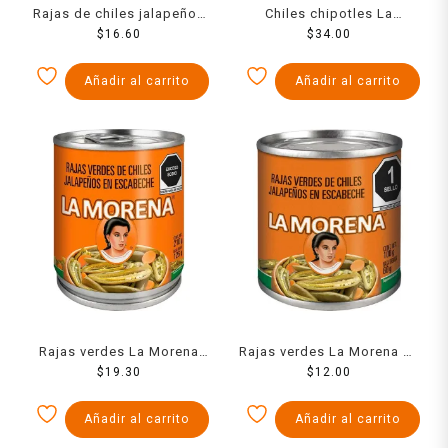
Rajas de chiles jalapeños
Chiles chipotles La
San Marcos verdes en
$
16.60
Costeña adobados 220 g
$
34.00
escabeche 215 g
Añadir al carrito
Añadir al carrito
Rajas verdes La Morena
Rajas verdes La Morena en
de chiles jalapeños en
$
19.30
escabeche 100 g
$
12.00
escabeche 200 g
Añadir al carrito
Añadir al carrito