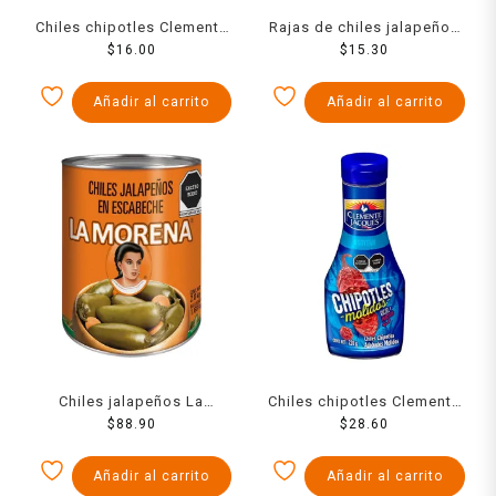
Chiles chipotles Clemente
Rajas de chiles jalapeños
Jacques adobados 105 g
$
16.00
Clemente Jacques en
$
15.30
escabeche 220 g
Añadir al carrito
Añadir al carrito
Chiles jalapeños La
Chiles chipotles Clemente
Morena en escabeche 2.8
$
88.90
Jacques adobados
$
28.60
kg
molidos 220 g
Añadir al carrito
Añadir al carrito