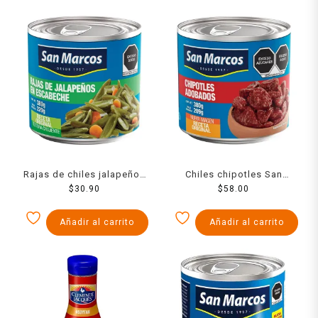
Rajas de chiles jalapeños
Chiles chipotles San
San Marcos en escabeche
$
30.90
Marcos adobados 380 g
$
58.00
380 g
Añadir al carrito
Añadir al carrito