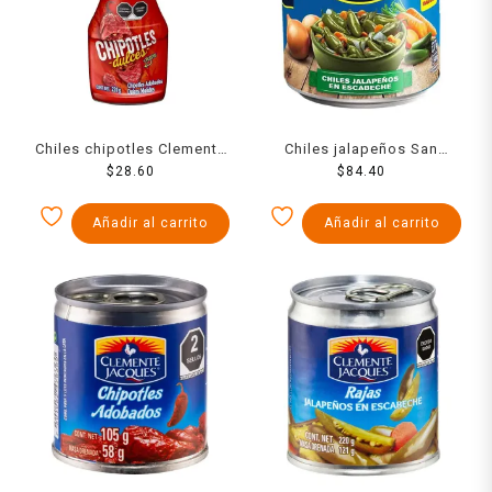
Chiles chipotles Clemente
Chiles jalapeños San
Jacques dulces adobados
$
28.60
Marcos en escabeche 2.8
$
84.40
molidos 220 g
kg
Añadir al carrito
Añadir al carrito