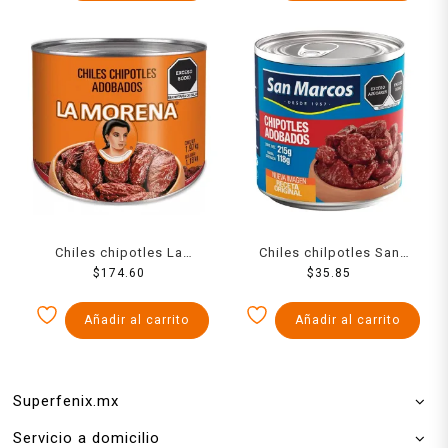
Chiles chipotles La
Chiles chilpotles San
Morena adobados 1.97 Kg
$
174.60
Marcos adobados 215 g
$
35.85
Añadir al carrito
Añadir al carrito
Superfenix.mx
Servicio a domicilio