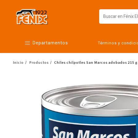
Departamentos
Términos y condic
Inicio
Productos
Chiles chilpotles San Marcos adobados 215 g
Alimentos
Artículos para el hogar
Bebés
Botanas y bebidas
Cuidado de la ropa
Cuidado personal