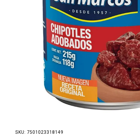
Lácteos
Limpieza del hogar
Mascotas
Pan de la casa
Preciasos
Salchichonería
SKU:
7501023318149