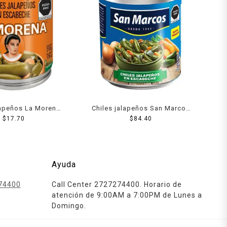
lapeños La Morena
Chiles jalapeños San Marcos
cabeche 200 g
$
17.70
en escabeche 2.8 kg
$
84.40
Ayuda
74400
Call Center 2727274400. Horario de
atención de 9:00AM a 7:00PM de Lunes a
Domingo.