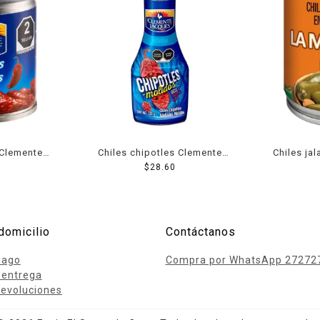
 Clemente
Chiles chipotles Clemente
Chiles ja
os 105 g
Jacques adobados molidos
$
28.60
en es
220 g
domicilio
Contáctanos
pago
Compra por WhatsApp 27272
 entrega
evoluciones