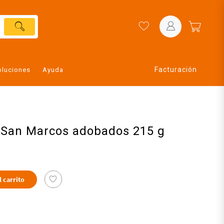
Facturación
oluciones
Ayuda
s San Marcos adobados 215 g
l carrito