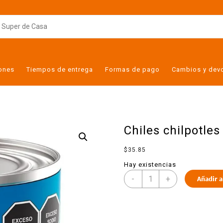
iones
Tiempos de entrega
Formas de pago
Cambios y dev
Chiles chilpotle
$
35.85
Hay existencias
-
+
Añadir a