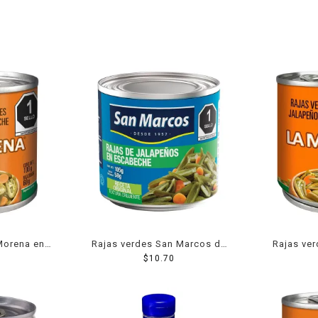
Morena en
Rajas verdes San Marcos de
Rajas ve
00 g
chile jalapeño en escabeche
$
10.70
chiles jal
105 g