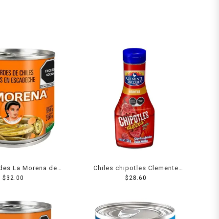
rdes La Morena de
Chiles chipotles Clemente
apeño en escabeche
$
32.00
Jacques dulces adobados
$
28.60
380 g
molidos 220 g