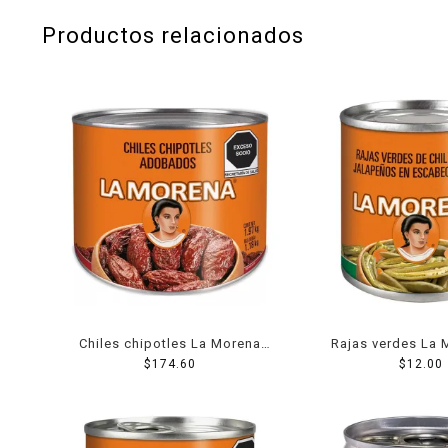
Productos relacionados
Chiles chipotles La Morena
Rajas verdes La 
adobados 1.97 Kg
$
174.60
escabeche 1
$
12.00