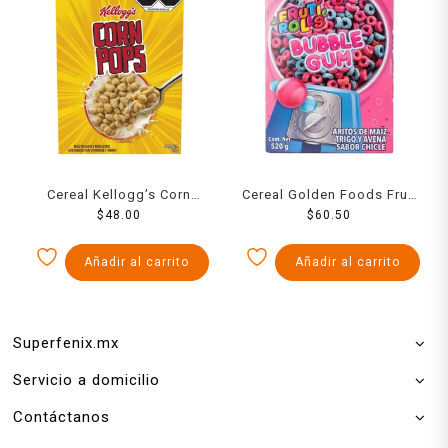
Cereal Kellogg’s Corn
Cereal Golden Foods Fruti
Pops 210 g
$
48.00
Rolls Bubble Gum 520 g
$
60.50
Añadir al carrito
Añadir al carrito
Superfenix.mx
Servicio a domicilio
Contáctanos