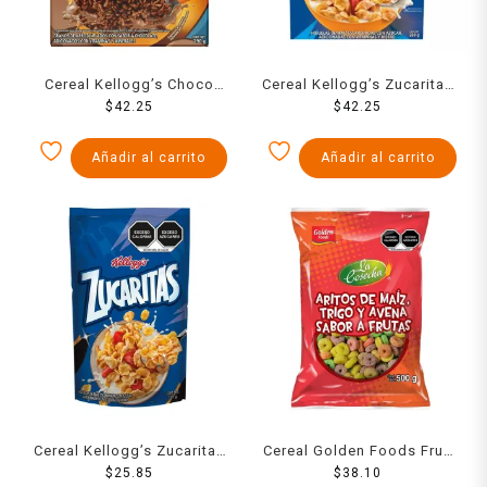
Cereal Kellogg’s Choco
Cereal Kellogg’s Zucaritas
Krispis 290 g
$
42.25
$
260 g
42.25
Añadir al carrito
Añadir al carrito
Cereal Kellogg’s Zucaritas
Cereal Golden Foods Fruti
Ekonobolsa 125 g
$
25.85
Rolls 500 g
$
38.10