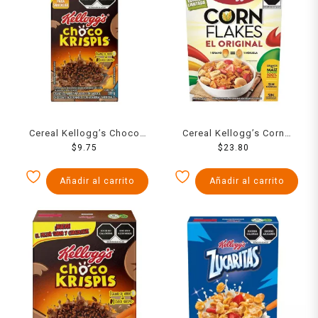
Cereal Kellogg’s Choco
Cereal Kellogg’s Corn
Krispis sabor chocolate
$
9.75
Flakes original 150 g
$
23.80
38 g
Añadir al carrito
Añadir al carrito