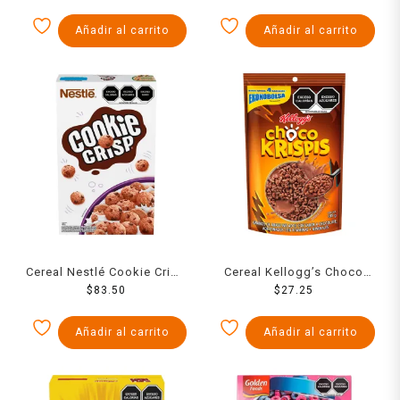
Añadir al carrito
Añadir al carrito
Cereal Nestlé Cookie Crisp
Cereal Kellogg’s Choco
$
480 g
83.50
Krispis Ekonobolsa 135 g
$
27.25
Añadir al carrito
Añadir al carrito