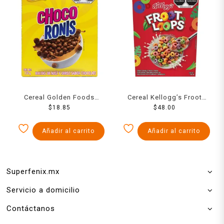
Cereal Golden Foods
Cereal Kellogg’s Froot
Choco Ronis 150 g
$
18.85
Loops 180 g
$
48.00
Añadir al carrito
Añadir al carrito
Superfenix.mx
Servicio a domicilio
Contáctanos