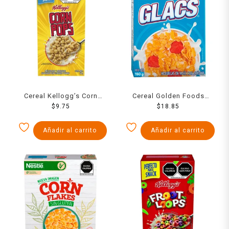
Cereal Kellogg’s Corn
Cereal Golden Foods
Pops 30 g
$
9.75
Glacs 150 g
$
18.85
Añadir al carrito
Añadir al carrito