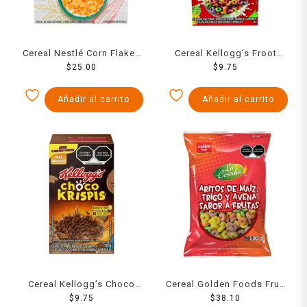
Cereal Nestlé Corn Flakes
Cereal Kellogg’s Froot
sin gluten 180 g
$
25.00
Loops sabor a frutas 25 g
$
9.75
Añadir al carrito
Añadir al carrito
Cereal Kellogg’s Choco
Cereal Golden Foods Fruti
Krispis sabor chocolate
$
9.75
Rolls 500 g
$
38.10