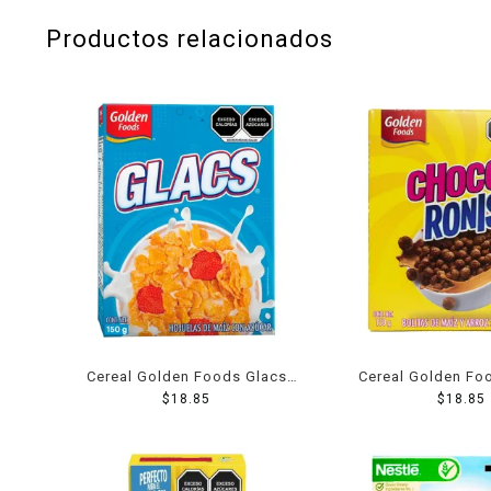
Productos relacionados
Cereal Golden Foods Glacs
Cereal Golden Fo
$
150 g
18.85
Ronis 150
$
18.85