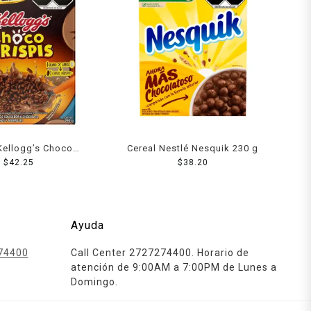
Kellogg’s Choco
Cereal Nestlé Nesquik 230 g
ispis 290 g
$
42.25
$
38.20
Ayuda
74400
Call Center 2727274400. Horario de
atención de 9:00AM a 7:00PM de Lunes a
Domingo.