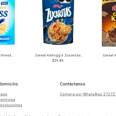
Fitness
Cereal Kellogg’s Zucaritas
Cereal 
gía 230 g
Ekonobolsa 125 g
$
25.85
Kr
domicilio
Contáctanos
pago
Compra por WhatsApp 27272
 entrega
evoluciones