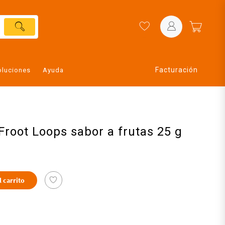
Facturación
oluciones
Ayuda
Froot Loops sabor a frutas 25 g
l carrito