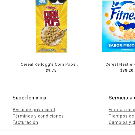
Cereal Kellogg’s Corn Pops 30
Cereal Nestlé 
$
9.75
g
nutrición + ener
$
38.20
Superfenix.mx
Servicio a 
Aviso de privacidad
Formas de 
Términos y condiciones
Tiempos de
Facturación
Cambios y d