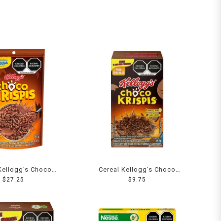
Kellogg’s Choco
Cereal Kellogg’s Choco
Ekonobolsa 135 g
$
27.25
Krispis sabor chocolate 38 g
$
9.75