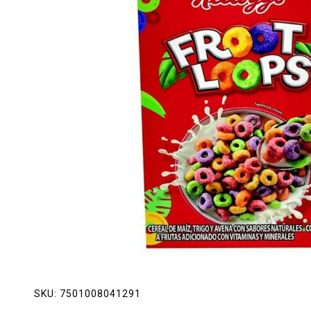
Lácteos
Limpieza del hogar
Mascotas
Pan de la casa
Preciasos
Salchichonería
SKU:
7501008041291