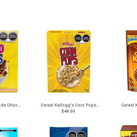
ods Choco
Cereal Kellogg’s Corn Pops
Cereal 
 g
$
210 g
48.00
Krispis 