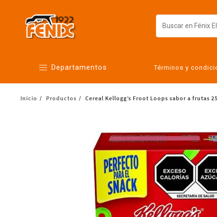
Departamentos
Términos y condic
Inicio
Productos
Cereal Kellogg’s Froot Loops sabor a frutas 2
Alimentos
Artículos para el hogar
Bebés
Botanas y bebidas
Cuidado de la ropa
Cuidado personal