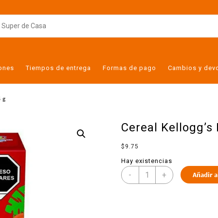
iones
Tiempos de entrega
Formas de pago
Cambios y dev
5 g
Cereal Kellogg’s 
$
9.75
Hay existencias
-
+
Añadir a