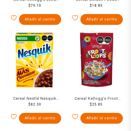
sabor arándanos con
$
79.10
Choco Ronis 150 g
$
18.85
almendras 420 g
Añadir al carrito
Añadir al carrito
Cereal Nestlé Nesquik
Cereal Kellogg’s Froot
sabor chocolate 620 g
$
82.30
Loops Ekonobolsa 90 g
$
25.85
Añadir al carrito
Añadir al carrito