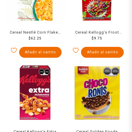
Cereal Nestlé Corn Flakes
Cereal Kellogg’s Froot
sin Gluten 500g
$
62.25
Loops sabor a frutas 25 g
$
9.75
Añadir al carrito
Añadir al carrito
Cereal Kellogg’s Extra
Cereal Golden Foods