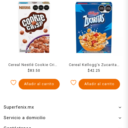
Cereal Nestlé Cookie Crisp
Cereal Kellogg’s Zucaritas
$
480 g
83.50
$
260 g
42.25
Añadir al carrito
Añadir al carrito
Superfenix.mx
Servicio a domicilio