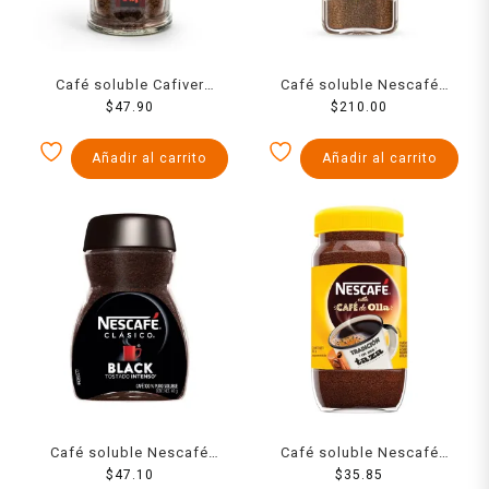
Café soluble Cafiver
Café soluble Nescafé
Negro 45 g
$
47.90
Taster’s Choice sabor
$
210.00
vainilla 100 g
Añadir al carrito
Añadir al carrito
Café soluble Nescafé
Café soluble Nescafé
Clásico Black 40 g
$
47.10
estilo café de olla 46 g
$
35.85