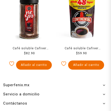
Café soluble Cafiver
Café soluble Cafiver
Negro 90 g
$
82.90
Continental Doypack 96 g
$
59.90
Añadir al carrito
Añadir al carrito
Superfenix.mx
Servicio a domicilio
Contáctanos