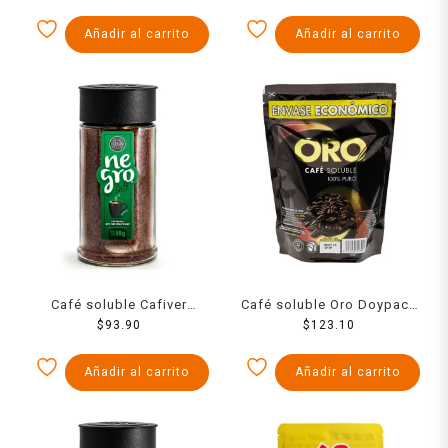
Añadir al carrito
Añadir al carrito
Café soluble Cafiver
Café soluble Oro Doypack
Negro descafeinado 90 g
$
93.90
$
175 g
123.10
Añadir al carrito
Añadir al carrito