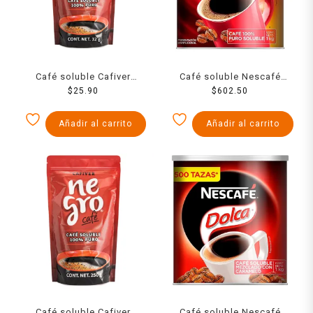
Café soluble Cafiver
Café soluble Nescafé
Negro Doypack 32 g
$
25.90
Clásico 1 kg
$
602.50
Añadir al carrito
Añadir al carrito
Café soluble Cafiver
Café soluble Nescafé