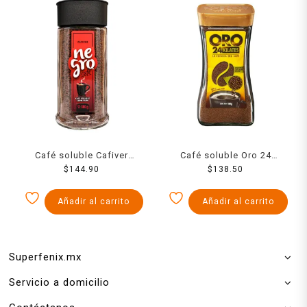
Café soluble Cafiver
Café soluble Oro 24
Negro 180 g
$
144.90
kilates 160 g
$
138.50
Añadir al carrito
Añadir al carrito
Superfenix.mx
Servicio a domicilio