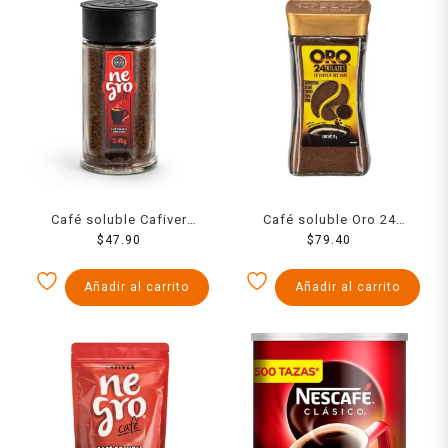
Café soluble Cafiver
Café soluble Oro 24
Negro 45 g
$
47.90
kilates 75 g
$
79.40
Añadir al carrito
Añadir al carrito