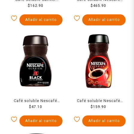
Negro Doypack 250 g
$
162.90
Dolca mezclado con
$
465.90
caramelo 1 kg
Añadir al carrito
Añadir al carrito
Café soluble Nescafé
Café soluble Nescafé
Clásico Black 40 g
$
47.10
clásico 225 g
$
159.90
Añadir al carrito
Añadir al carrito