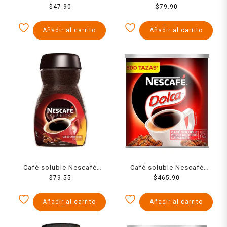
Negro 45 g
$
47.90
$
79.90
Añadir al carrito
Añadir al carrito
Café soluble Nescafé
Café soluble Nescafé
Clásico 60 g
$
79.55
Dolca mezclado con
$
465.90
caramelo 1 kg
Añadir al carrito
Añadir al carrito