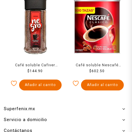
Café soluble Cafiver
Café soluble Nescafé
Negro 180 g
$
144.90
Clásico 1 kg
$
602.50
Añadir al carrito
Añadir al carrito
Superfenix.mx
Servicio a domicilio
Contáctanos