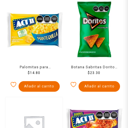
Palomitas para
Botana Sabritas Doritos
microondas ACT II
$
14.80
pizzerola 62 g
$
23.30
mantequilla 87 g
Añadir al carrito
Añadir al carrito