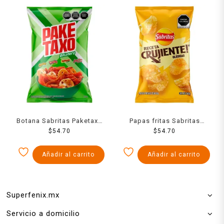
Botana Sabritas Paketaxo
Papas fritas Sabritas
Botanero queso, chile y
$
54.70
Receta Crujiente sal 160 g
$
54.70
limón 255 g
Añadir al carrito
Añadir al carrito
Superfenix.mx
Servicio a domicilio