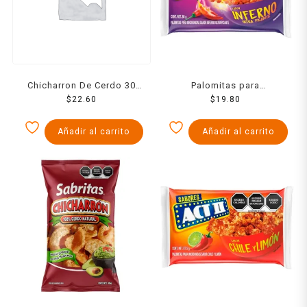
Chicharron De Cerdo 30
Palomitas para
$
22.60
Grs
microondas ACT II sabor
$
19.80
inferno ultra picante 88 g
Añadir al carrito
Añadir al carrito