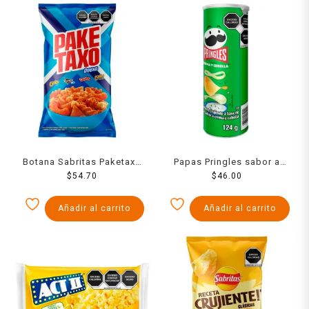
Botana Sabritas Paketaxo
Papas Pringles sabor a
Quexo surtida 208 g
$
54.70
crema y cebolla 124 g
$
46.00
Añadir al carrito
Añadir al carrito