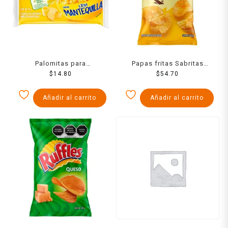
Palomitas para
Papas fritas Sabritas
microondas ACT II extra
$
14.80
Receta Crujiente sal 160 g
$
54.70
mantequilla 87 g
Añadir al carrito
Añadir al carrito