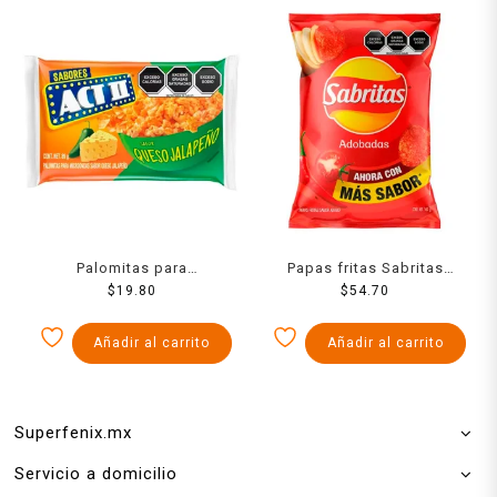
Palomitas para
Papas fritas Sabritas
microondas ACT II sabor
$
19.80
adobadas 160 g
$
54.70
queso jalapeño 89 g
Añadir al carrito
Añadir al carrito
Superfenix.mx
Servicio a domicilio