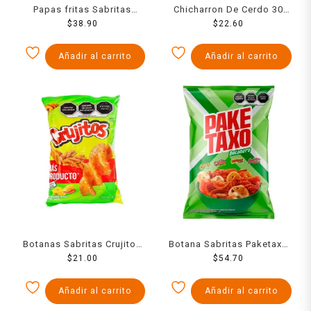
Papas fritas Sabritas
Chicharron De Cerdo 30
Ruffles sabor queso 130 g
$
38.90
$
22.60
Grs
Añadir al carrito
Añadir al carrito
Botanas Sabritas Crujitos
Botana Sabritas Paketaxo
$
43 Grs
21.00
Botanero queso, chile y
$
54.70
limón 255 g
Añadir al carrito
Añadir al carrito