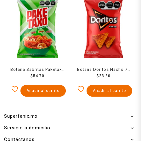
Botana Sabritas Paketaxo
Botana Doritos Nacho 76
Botanero queso, chile y
$
54.70
$
23.30
g
limón 255 g
Añadir al carrito
Añadir al carrito
Superfenix.mx
Servicio a domicilio
Contáctanos