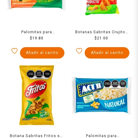
Palomitas para
Botanas Sabritas Crujitos
microondas ACT II sabor
$
19.80
$
43 Grs
21.00
queso jalapeño 89 g
Añadir al carrito
Añadir al carrito
Botana Sabritas Fritos sal
Palomitas para