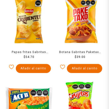
Papas fritas Sabritas
Botana Sabritas Paketaxo
Receta Crujiente sal 160 g
$
54.70
Mezcladito Chile, limón,
$
39.00
queso y especias 170 g
Añadir al carrito
Añadir al carrito