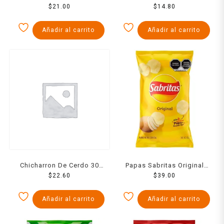
y limón 55 g
$
21.00
microondas ACT II
$
14.80
naturales 87 g
Añadir al carrito
Añadir al carrito
Chicharron De Cerdo 30
Papas Sabritas Original
$
22.60
Grs
$
105 g
39.00
Añadir al carrito
Añadir al carrito