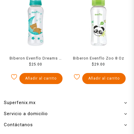
Biberon Evenflo Dreams 8
Biberon Evenflo Zoo 8 Oz
$
25.00
Oz
$
29.00
Añadir al carrito
Añadir al carrito
Superfenix.mx
Servicio a domicilio
Contáctanos