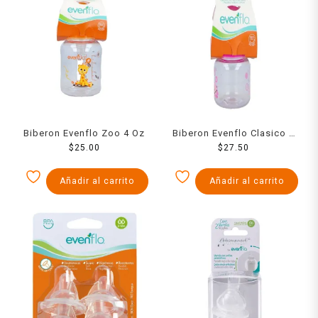
Biberon Evenflo Zoo 4 Oz
Biberon Evenflo Clasico 2
$
25.00
$
27.50
Oz
Añadir al carrito
Añadir al carrito