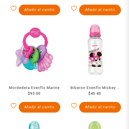
Añadir al carrito
Añadir al carrito
Mordedera Evenflo Marine
Biberon Evenflo Mickey 8
$
93.00
$
45.40
Ozs
Añadir al carrito
Añadir al carrito