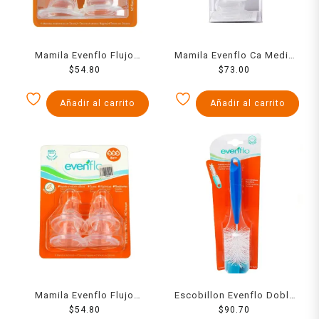
Mamila Evenflo Flujo
Mamila Evenflo Ca Medio
$
Medio
54.80
2 Pack
$
73.00
Añadir al carrito
Añadir al carrito
Mamila Evenflo Flujo
Escobillon Evenflo Doble
Rapido
$
54.80
Con Esponja
$
90.70