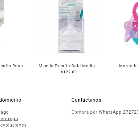
venflo Pooh
Mamila Evenflo Bold Medio 2
Mordeder
$
122.60
Pack
domicilio
Contáctanos
pago
Compra por WhatsApp 27272
 entrega
evoluciones