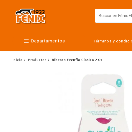
Departamentos
Términos y condic
Inicio
Productos
Biberon Evenflo Clasico 2 Oz
Alimentos
Artículos para el hogar
Bebés
Botanas y bebidas
Cuidado de la ropa
Cuidado personal