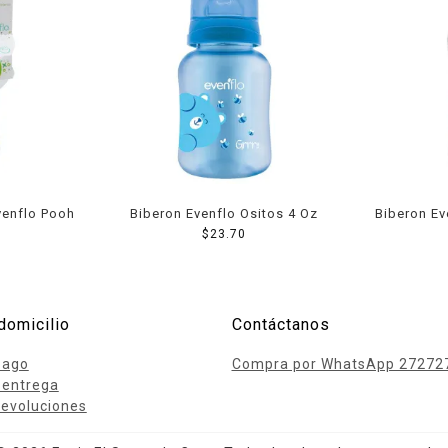
venflo Pooh
Biberon Evenflo Ositos 4 Oz
Biberon Ev
$
23.70
domicilio
Contáctanos
pago
Compra por WhatsApp 27272
 entrega
evoluciones