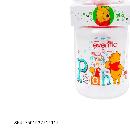
Lácteos
Limpieza del hogar
Mascotas
Pan de la casa
Preciasos
Salchichonería
SKU:
7501027519115