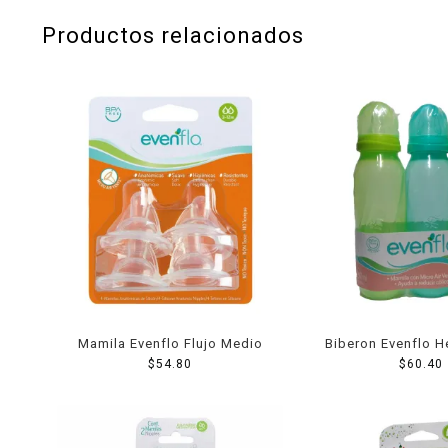
Productos relacionados
Mamila Evenflo Flujo Medio
Biberon Evenflo H
$
54.80
$
60.40
Oz