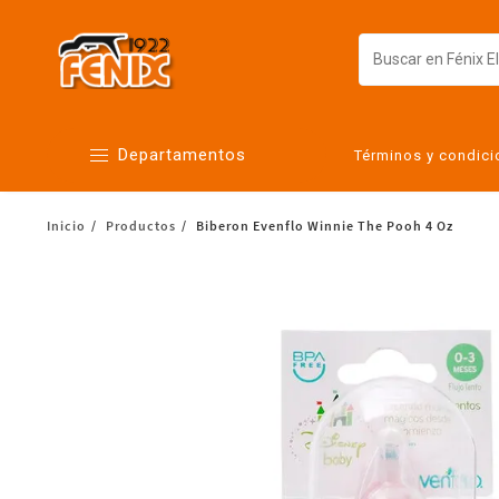
Departamentos
Términos y condic
Inicio
Productos
Biberon Evenflo Winnie The Pooh 4 Oz
Alimentos
Artículos para el hogar
Bebés
Botanas y bebidas
Cuidado de la ropa
Cuidado personal