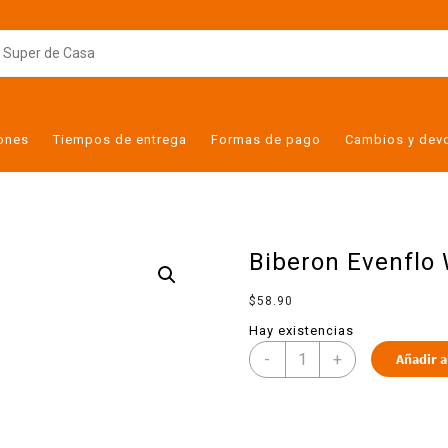
iones
Tiempos de entrega
Formas de pago
Cambios y dev
Biberon Evenflo 
$
58.90
Hay existencias
-
+
Añadir a