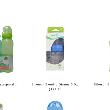
exagonal 8
Biberon Evenflo Disney 5 Oz
Biberon E
$
121.81