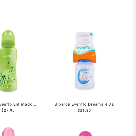
venflo Entintado 8
Biberon Evenflo Dreams 4 Oz
$
27.90
Oz
$
21.30