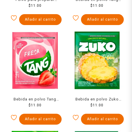
bebida Tang sabor a piña
$
11.00
guayaba 13 g
$
11.00
colada 13 g
Añadir al carrito
Añadir al carrito
Bebida en polvo Tang
Bebida en polvo Zuko
fresa 13 g
$
11.00
sabor piña 13 g
$
11.00
Añadir al carrito
Añadir al carrito