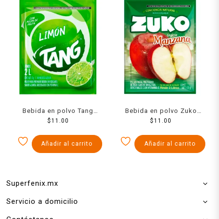
Bebida en polvo Tang
Bebida en polvo Zuko
limón 13 g
$
11.00
sabor manzana 13 g
$
11.00
Añadir al carrito
Añadir al carrito
Superfenix.mx
Servicio a domicilio