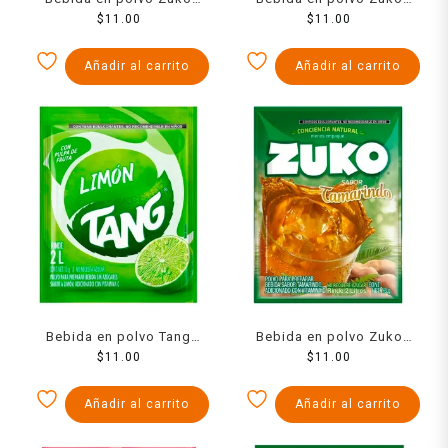
sabor mandarina 13 g
$
11.00
sabor naranja 13 g
$
11.00
Añadir al carrito
Añadir al carrito
Bebida en polvo Tang
Bebida en polvo Zuko
limón 13 g
$
11.00
sabor tamarindo 13 g
$
11.00
Añadir al carrito
Añadir al carrito