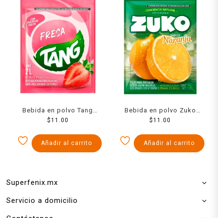
Bebida en polvo Tang
Bebida en polvo Zuko
fresa 13 g
$
11.00
sabor naranja 13 g
$
11.00
Añadir al carrito
Añadir al carrito
Superfenix.mx
Servicio a domicilio