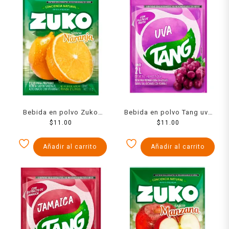
Bebida en polvo Zuko
Bebida en polvo Tang uva
sabor naranja 13 g
$
11.00
$
13 g
11.00
Añadir al carrito
Añadir al carrito