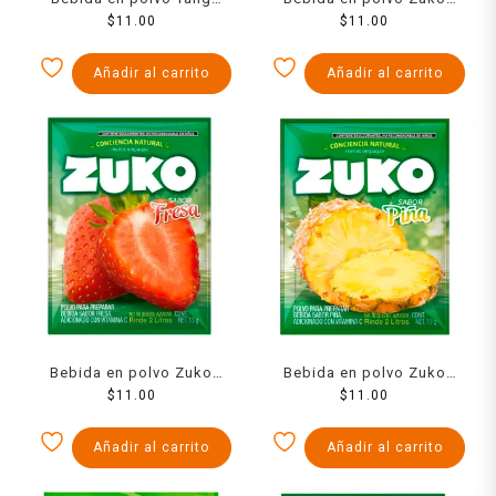
fresa 13 g
$
11.00
sabor horchata 13 g
$
11.00
Añadir al carrito
Añadir al carrito
Bebida en polvo Zuko
Bebida en polvo Zuko
sabor fresa 13 g
$
11.00
sabor piña 13 g
$
11.00
Añadir al carrito
Añadir al carrito