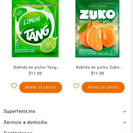
Bebida en polvo Tang
Bebida en polvo Zuko
limón 13 g
$
11.00
sabor mandarina 13 g
$
11.00
Añadir al carrito
Añadir al carrito
Superfenix.mx
Servicio a domicilio