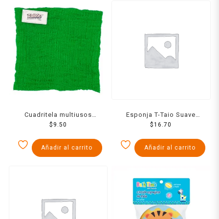
Cuadritela multiusos
Esponja T-Taio Suave
Tallón para trastes 1 pza
$
9.50
Divertiformas 2 Pzas
$
16.70
Añadir al carrito
Añadir al carrito