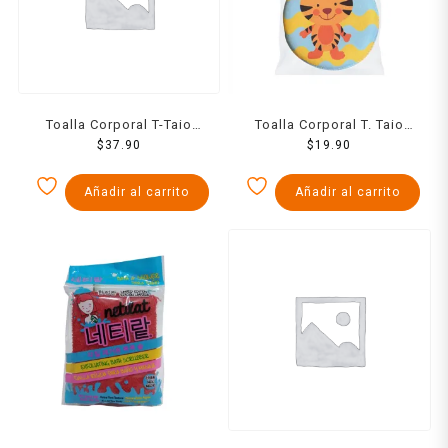
Toalla Corporal T-Taio
Toalla Corporal T. Taio
Rigida Divertiforma
$
37.90
Esponja Redonda
$
19.90
Estampada 1 Pzs
Añadir al carrito
Añadir al carrito