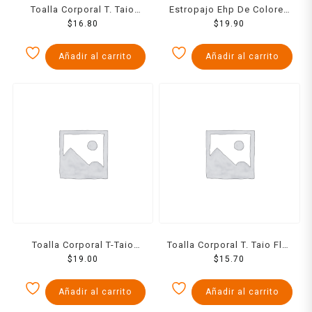
Toalla Corporal T. Taio
Estropajo Ehp De Colores
Rigida Para Baño Y Masaje
$
16.80
$
1 Pzs
19.90
1 Pzs
Añadir al carrito
Añadir al carrito
Toalla Corporal T-Taio
Toalla Corporal T. Taio Flor
Rigida Doble Textura
$
19.00
Tejida Para Baño 1 Pzs
$
15.70
Añadir al carrito
Añadir al carrito