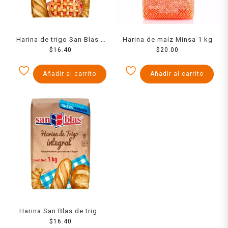
Harina de trigo San Blas 1
Harina de maíz Minsa 1 kg
$
16.40
kg
$
20.00
Añadir al carrito
Añadir al carrito
Harina San Blas de trigo
integral 1 kg
$
16.40