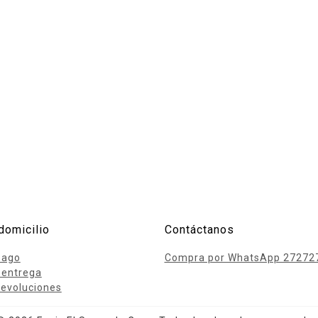
domicilio
Contáctanos
pago
Compra por WhatsApp 27272
 entrega
evoluciones