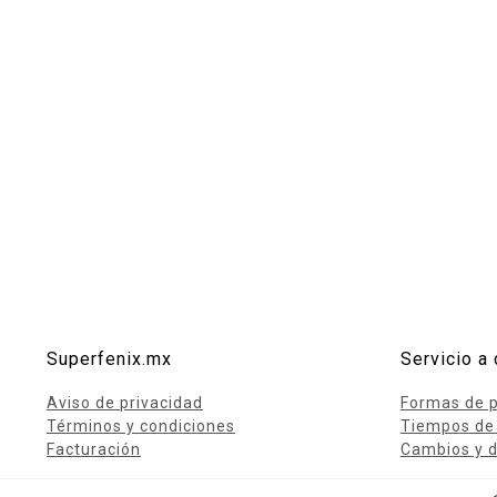
Lácteos
Limpieza del hogar
Mascotas
Pan de la casa
Preciasos
Salchichonería
Superfenix.mx
Servicio a 
Aviso de privacidad
Formas de 
Términos y condiciones
Tiempos de
Facturación
Cambios y d