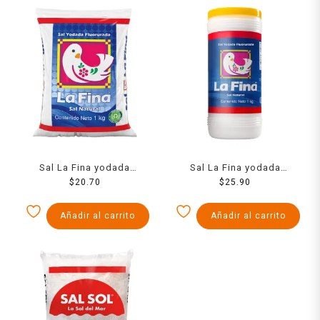
Sal La Fina yodada
Sal La Fina yodada
fluorurada natural 1 kg
$
20.70
fluorurada natural bote 1
$
25.90
kg
Añadir al carrito
Añadir al carrito