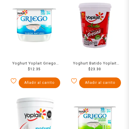
Yoghurt Yoplait Griego
Yoghurt Batido Yoplait
natural bajo en grasa 145
$
12.35
Fresa 442 Grs
$
23.30
g
Añadir al carrito
Añadir al carrito