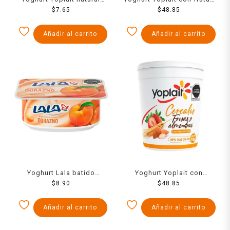
con granola 125 g
$
7.65
y cereales 1 kg
$
48.85
Añadir al carrito
Añadir al carrito
Yoghurt Lala batido
Yoghurt Yoplait con
durazno 120 g
$
8.90
cereales, fresas y
$
48.85
almendras 1 kg
Añadir al carrito
Añadir al carrito