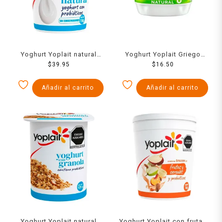
Yoghurt Yoplait natural
Yoghurt Yoplait Griego
con probióticos 1 kg
$
39.95
natural sin azúcar bajo en
$
16.50
grasa 145 g
Añadir al carrito
Añadir al carrito
Yoghurt Yoplait natural
Yoghurt Yoplait con frutas