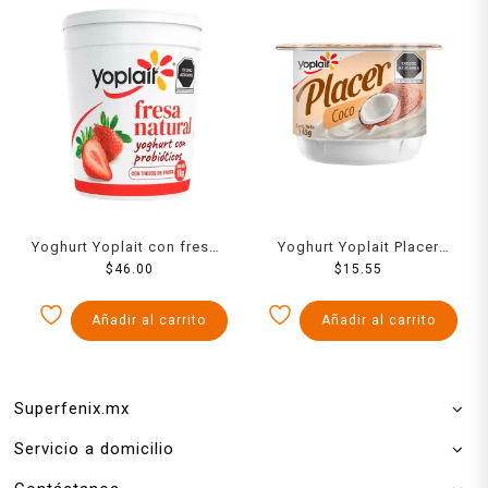
Yoghurt Yoplait con fresas
Yoghurt Yoplait Placer
$
1 kg
46.00
sabor coco 145 g
$
15.55
Añadir al carrito
Añadir al carrito
Superfenix.mx
Servicio a domicilio