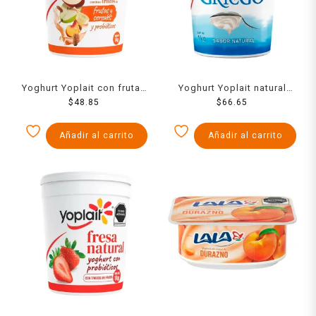
Yoghurt Yoplait con frutas
Yoghurt Yoplait natural
y cereales 1 kg
$
48.85
bajo en grasa 1 kg
$
66.65
Añadir al carrito
Añadir al carrito