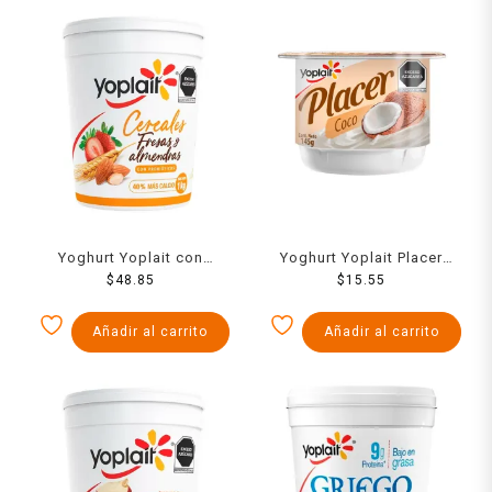
Yoghurt Yoplait con
Yoghurt Yoplait Placer
cereales, fresas y
$
48.85
sabor coco 145 g
$
15.55
almendras 1 kg
Añadir al carrito
Añadir al carrito