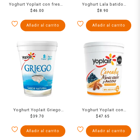
Yoghurt Yoplait con fresas
Yoghurt Lala batido
$
1 kg
46.00
durazno 120 g
$
8.90
Añadir al carrito
Añadir al carrito
Yoghurt Yoplait Griego
Yoghurt Yoplait con
natural bajo en grasa 442
$
39.70
cereales moras azules y
$
47.65
g
nueces 1 kg
Añadir al carrito
Añadir al carrito