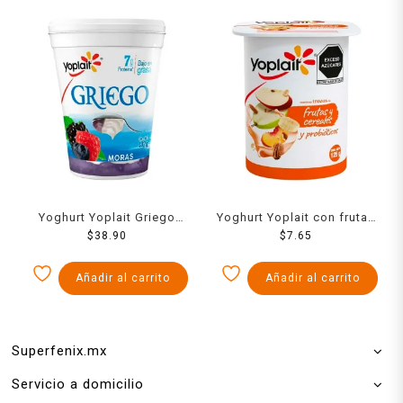
Yoghurt Yoplait Griego
Yoghurt Yoplait con frutas
moras bajo en grasa 442 g
$
38.90
y cereales 125 g
$
7.65
Añadir al carrito
Añadir al carrito
Superfenix.mx
Servicio a domicilio