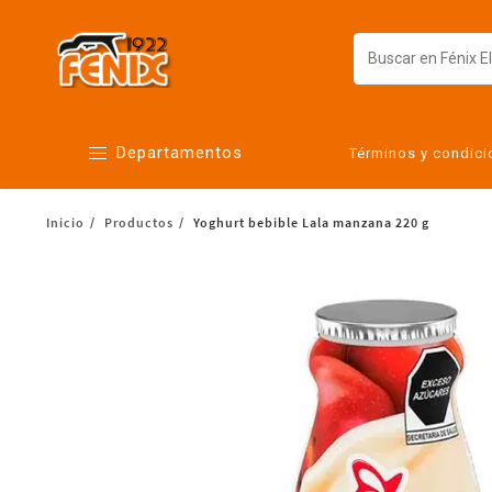
Departamentos
Términos y condic
Inicio
Productos
Yoghurt bebible Lala manzana 220 g
Alimentos
Artículos para el hogar
Bebés
Botanas y bebidas
Cuidado de la ropa
Cuidado personal