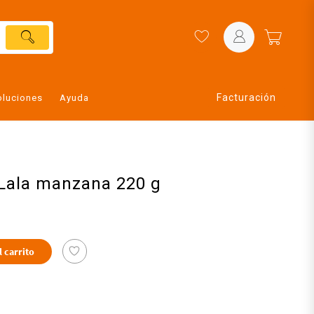
Facturación
oluciones
Ayuda
 Lala manzana 220 g
l carrito