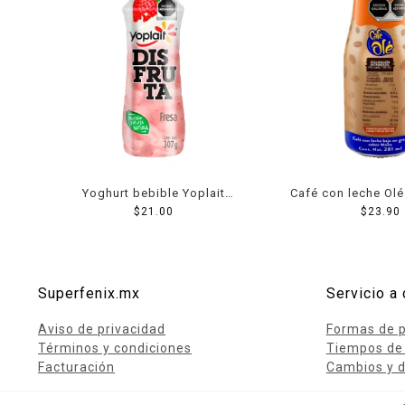
Yoghurt bebible Yoplait
Café con leche Ol
Disfruta con trozos de fresa
$
21.00
moka 281
$
23.90
307 g
Superfenix.mx
Servicio a 
Aviso de privacidad
Formas de 
Términos y condiciones
Tiempos de
Facturación
Cambios y d