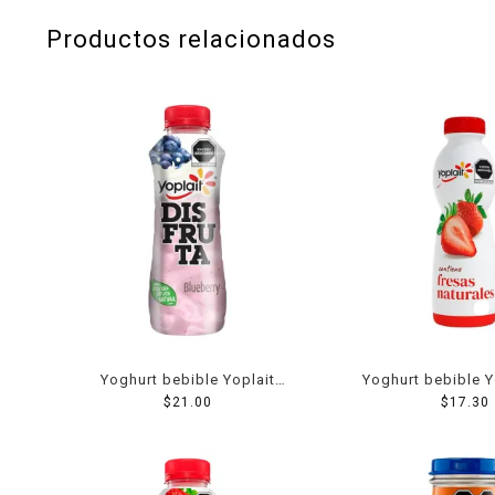
Productos relacionados
Yoghurt bebible Yoplait
Yoghurt bebible Y
Disfruta blueberry 307 g
$
21.00
fresas natural
$
17.30