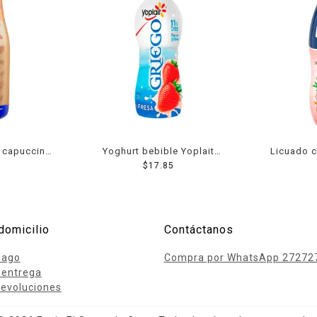
é capuccino
Yoghurt bebible Yoplait
Licuado c
 ml
Griego con fresas bajo en
$
17.85
fresa pl
grasa 220 g
salvado
domicilio
Contáctanos
pago
Compra por WhatsApp 27272
 entrega
evoluciones