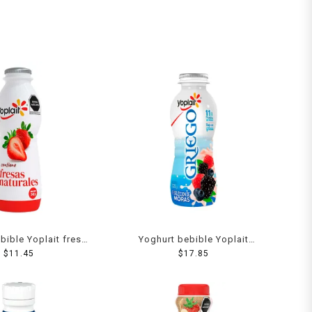
bible Yoplait fresa
Yoghurt bebible Yoplait
$
242 g
11.45
Griego con moras bajo en
$
17.85
grasa 220 g