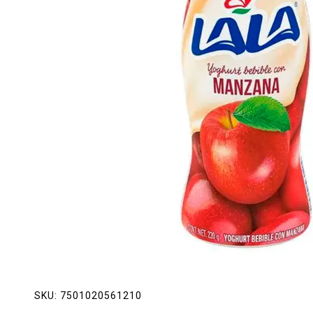
Lácteos
Limpieza del hogar
Mascotas
Pan de la casa
Preciasos
Salchichonería
SKU:
7501020561210