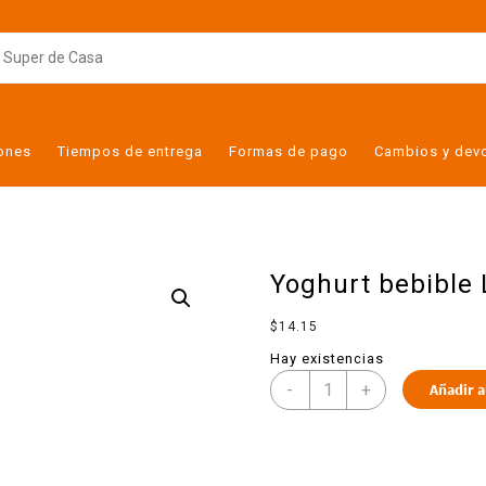
iones
Tiempos de entrega
Formas de pago
Cambios y dev
Yoghurt bebible
$
14.15
Hay existencias
-
+
Añadir a