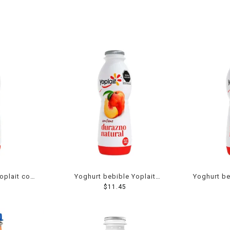
oplait con
Yoghurt bebible Yoplait
Yoghurt be
es 330 g
durazno 242 g
$
11.45