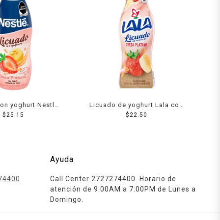
on yoghurt Nestlé
Licuado de yoghurt Lala con
átano con avena y
$
25.15
fresa plátano y cereal 440 g
$
22.50
 de trigo 500 g
Ayuda
74400
Call Center 2727274400. Horario de
atención de 9:00AM a 7:00PM de Lunes a
Domingo.