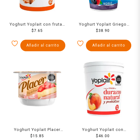
Yoghurt Yoplait con frutas
Yoghurt Yoplait Griego
y cereales 125 g
$
7.65
moras bajo en grasa 442 g
$
38.90
Añadir al carrito
Añadir al carrito
Yoghurt Yoplait Placer
Yoghurt Yoplait con
sabor fresa 145 g
$
15.85
durazno 1 kg
$
46.00