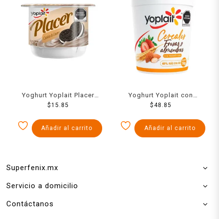
Yoghurt Yoplait Placer
Yoghurt Yoplait con
sabor cookies and cream
$
15.85
cereales, fresas y
$
48.85
145 g
almendras 1 kg
Añadir al carrito
Añadir al carrito
Superfenix.mx
Servicio a domicilio
Contáctanos