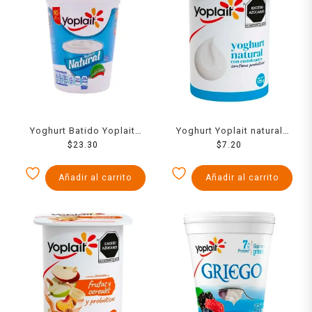
Yoghurt Batido Yoplait
Yoghurt Yoplait natural
Natural 442 Grs
$
23.30
con probióticos 125 g
$
7.20
Añadir al carrito
Añadir al carrito