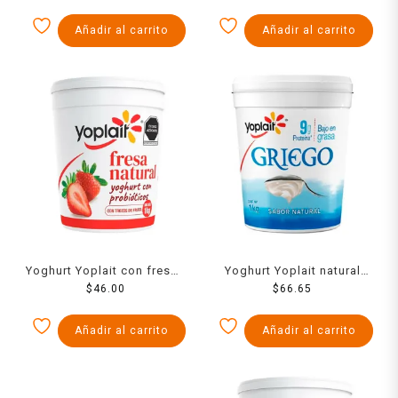
Añadir al carrito
Añadir al carrito
Yoghurt Yoplait con fresas
Yoghurt Yoplait natural
$
1 kg
46.00
bajo en grasa 1 kg
$
66.65
Añadir al carrito
Añadir al carrito