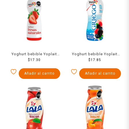
Yoghurt bebible Yoplait
Yoghurt bebible Yoplait
con fresas naturales 330 g
$
17.30
Griego con moras bajo en
$
17.85
grasa 220 g
Añadir al carrito
Añadir al carrito