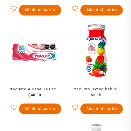
Añadir al carrito
Añadir al carrito
Producto A Base De Leche
Producto lácteo bebible
Yakult Natural 5 Pack 80
$
40.00
Danonino fresa 90 g
$
8.15
Ml
Añadir al carrito
Añadir al carrito