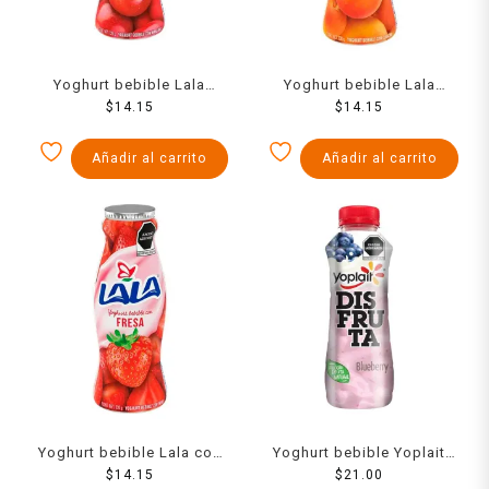
Yoghurt bebible Lala
Yoghurt bebible Lala
manzana 220 g
$
14.15
durazno 220 g
$
14.15
Añadir al carrito
Añadir al carrito
Yoghurt bebible Lala con
Yoghurt bebible Yoplait
fresa 220 g
$
14.15
Disfruta blueberry 307 g
$
21.00