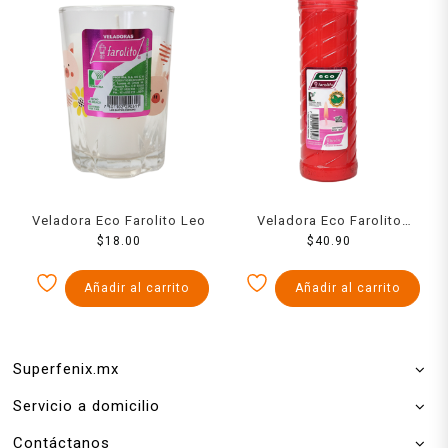
Veladora Eco Farolito Leo
Veladora Eco Farolito
$
18.00
Semanal
$
40.90
Añadir al carrito
Añadir al carrito
Superfenix.mx
Servicio a domicilio
Contáctanos