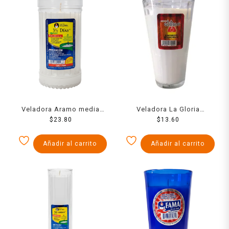
Veladora Aramo media
Veladora La Gloria
semana 1 pza
$
23.80
Limonero
$
13.60
Añadir al carrito
Añadir al carrito