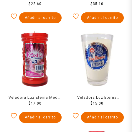
Copa Niza
$
22.60
$
Judas
35.10
Añadir al carrito
Añadir al carrito
Veladora Luz Eterna Media
Veladora Luz Eterna
Semana Rosita
$
17.00
Limoncito
$
15.00
Añadir al carrito
Añadir al carrito