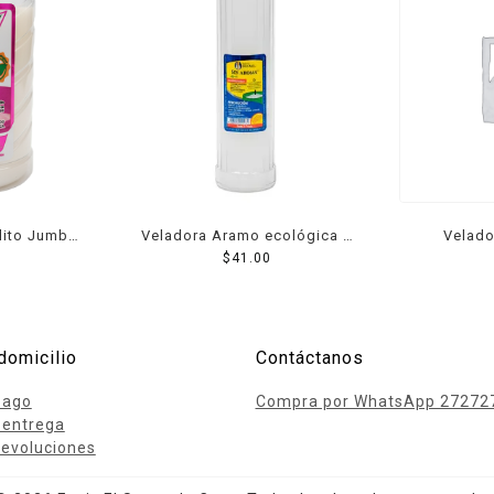
lito Jumbo
Veladora Aramo ecológica 7
Velado
días 1 pza
$
41.00
Sem
domicilio
Contáctanos
pago
Compra por WhatsApp 27272
 entrega
evoluciones