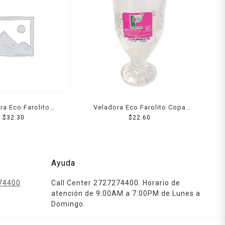
ra Eco Farolito
Veladora Eco Farolito Copa
anal Blanca
$
32.30
$
Niza
22.60
Ayuda
74400
Call Center 2727274400. Horario de
atención de 9:00AM a 7:00PM de Lunes a
Domingo.