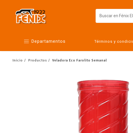
Departamentos
Términos y condic
Inicio
Productos
Veladora Eco Farolito Semanal
Alimentos
Artículos para el hogar
Bebés
Botanas y bebidas
Cuidado de la ropa
Cuidado personal