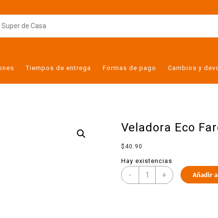
iones
Tiempos de entrega
Formas de pago
Cambios y dev
Veladora Eco Far
$
40.90
Hay existencias
-
+
Añadir a