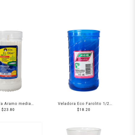
ra Aramo media
Veladora Eco Farolito 1/2
mana 1 pza
$
23.80
Semana
$
18.20