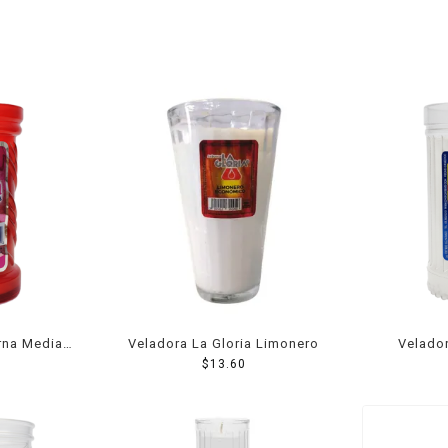
rna Media
Veladora La Gloria Limonero
Velado
ita
$
13.60
se