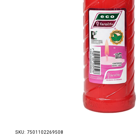
Lácteos
Limpieza del hogar
Mascotas
Pan de la casa
Preciasos
Salchichonería
SKU:
7501102269508