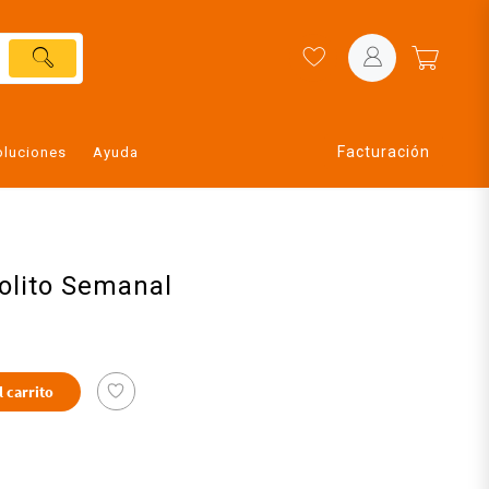
Facturación
oluciones
Ayuda
olito Semanal
l carrito