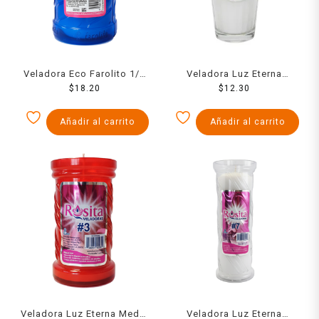
Veladora Eco Farolito 1/2
Veladora Luz Eterna
Semana
$
18.20
limonero Fama
$
12.30
Añadir al carrito
Añadir al carrito
Veladora Luz Eterna Media
Veladora Luz Eterna