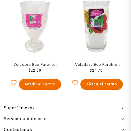
Veladora Eco Farolito
Veladora Eco Farolito
Copa Niza
$
22.60
Tauro Rosas
$
24.70
Añadir al carrito
Añadir al carrito
Superfenix.mx
Servicio a domicilio
Contáctanos