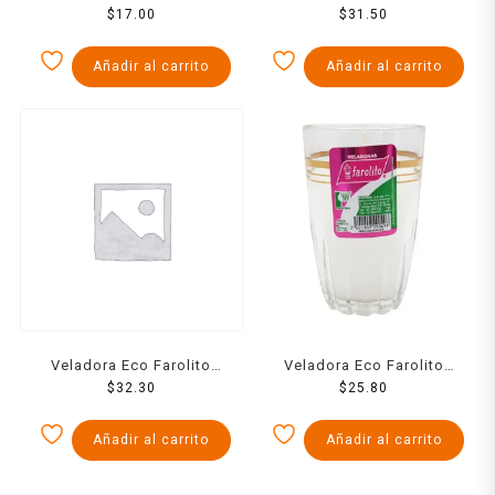
Semana Rosita
$
17.00
Ecologica Semanal Rosita
$
31.50
Añadir al carrito
Añadir al carrito
Veladora Eco Farolito
Veladora Eco Farolito
Semanal Blanca
$
32.30
Virgo Oro
$
25.80
Añadir al carrito
Añadir al carrito