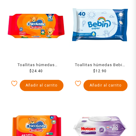
Toallitas húmedas
Toallitas húmedas Bebin
Chicolastic Classic 80
$
24.40
Super 40 pzas
$
12.90
pzas
Añadir al carrito
Añadir al carrito