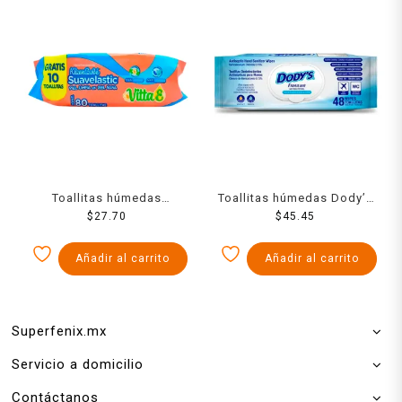
Toallitas húmedas
Toallitas húmedas Dody’s
KleenBebé Suavelastic
$
27.70
familiar 48 pzas
$
45.45
vitamina e 70 + 10 pzas
Añadir al carrito
Añadir al carrito
Superfenix.mx
Servicio a domicilio
Contáctanos