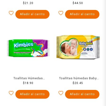
maxi con tapa 80 pzas
$
21.20
Huggies cuidado
$
44.50
hidratante 80 pzas
Añadir al carrito
Añadir al carrito
Toallitas Húmedas
Toallitas húmedas Baby
KleenBebé Kimbies 90
$
18.90
Bebé 90 pzas
$
20.45
pzas
Añadir al carrito
Añadir al carrito