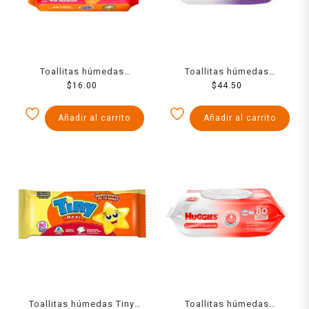
Toallitas húmedas
Toallitas húmedas
Chicolastic Classic 48
$
16.00
Huggies cuidado relajante
$
44.50
pzas
80 pzas
Añadir al carrito
Añadir al carrito
Toallitas húmedas Tiny
Toallitas húmedas