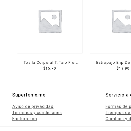
Toalla Corporal T. Taio Flor
Estropajo Ehp De
Tejida Para Baño 1 Pzs
$
15.70
$
19.90
Pzs
Superfenix.mx
Servicio a 
Aviso de privacidad
Formas de 
Términos y condiciones
Tiempos de
Facturación
Cambios y d