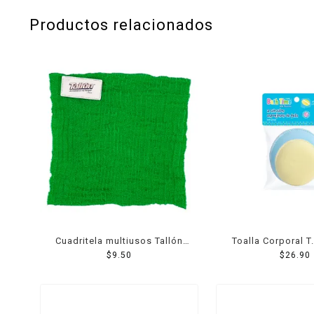
Productos relacionados
Cuadritela multiusos Tallón
Toalla Corporal T.
para trastes 1 pza
$
9.50
Esponja Extrasu
$
26.90