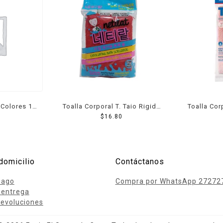
 Colores 1
Toalla Corporal T. Taio Rigida
Toalla Cor
Para Baño Y Masaje 1 Pzs
$
16.80
Para Bano 
domicilio
Contáctanos
pago
Compra por WhatsApp 27272
 entrega
evoluciones