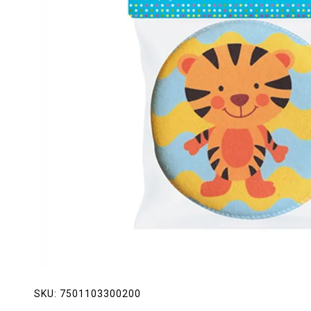
Lácteos
Limpieza del hogar
Mascotas
Pan de la casa
Preciasos
Salchichonería
SKU:
7501103300200