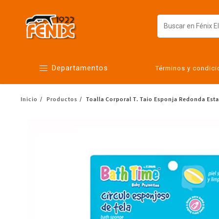
Departamentos
Términos y condic
Inicio
Productos
Toalla Corporal T. Taio Esponja Redonda Est
Alimentos
Artículos para el hogar
Bebés
Botanas y bebidas
Cuidado de la ropa
Cuidado personal