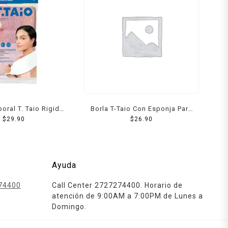
poral T. Taio Rigida
Borla T-Taio Con Esponja Para
Con Argollas 1 Pzs
$
29.90
Baño 1 Pz
$
26.90
Ayuda
74400
Call Center 2727274400. Horario de
atención de 9:00AM a 7:00PM de Lunes a
Domingo.