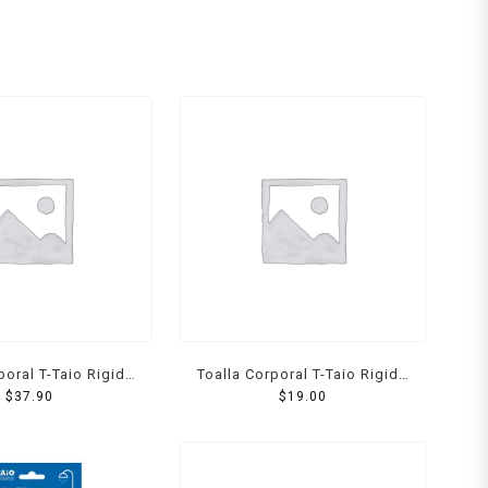
poral T-Taio Rigida
Toalla Corporal T-Taio Rigida
vertiforma
$
37.90
Doble Textura
$
19.00