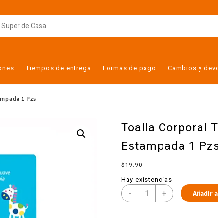
iones
Tiempos de entrega
Formas de pago
Cambios y dev
ampada 1 Pzs
Toalla Corporal 
Estampada 1 Pz
$
19.90
Hay existencias
-
+
Añadir a