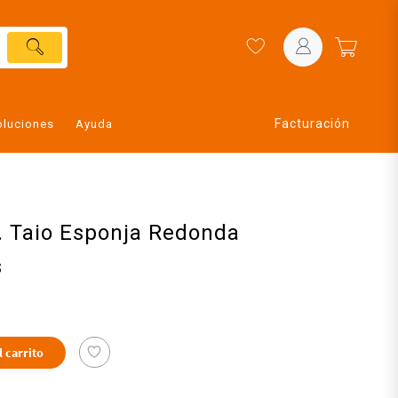
Facturación
oluciones
Ayuda
T. Taio Esponja Redonda
s
l carrito