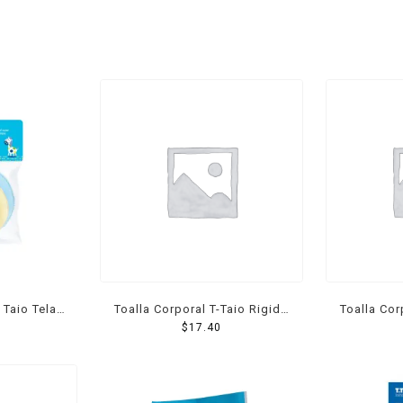
 Taio Tela
Toalla Corporal T-Taio Rigida
Toalla Cor
ave 1 Pzs
Red Carita Feliz
$
17.40
Di