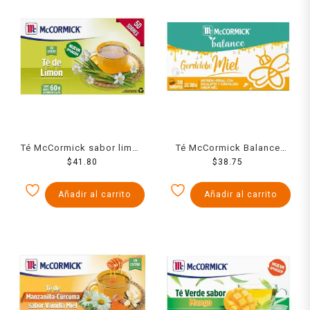
Té McCormick sabor limón
Té McCormick Balance
50 sobres 60 g
$
41.80
gordolobo y miel 20
$
38.75
sobres 30 g
Añadir al carrito
Añadir al carrito