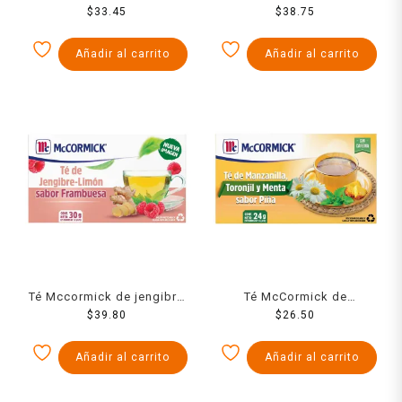
25 sobres 30 g
$
33.45
Energía 20 sobres 22 g
$
38.75
Añadir al carrito
Añadir al carrito
Té Mccormick de jengibre
Té McCormick de
limón sabor frambuesa 25
$
39.80
manzanilla, toronjil y
$
26.50
sobres 30 g
menta sabor piña 20
sobres 24 g
Añadir al carrito
Añadir al carrito