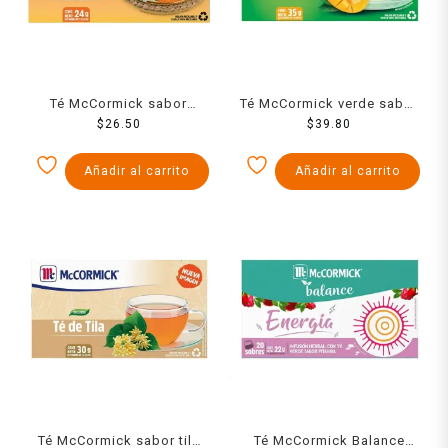
Té McCormick sabor
Té McCormick verde sabor
manzanilla y cúrcuma con
$
26.50
mango 25 sobres 35 g
$
39.80
miel 20 sobres 24 g
Añadir al carrito
Añadir al carrito
Té McCormick sabor tila
Té McCormick Balance