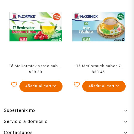
Té McCormick verde sabor
Té McCormick sabor 7
arándano con limón 25
$
39.80
azahares 25 sobres 35 g
$
33.45
sobres 35 g
Añadir al carrito
Añadir al carrito
Superfenix.mx
Servicio a domicilio
Contáctanos