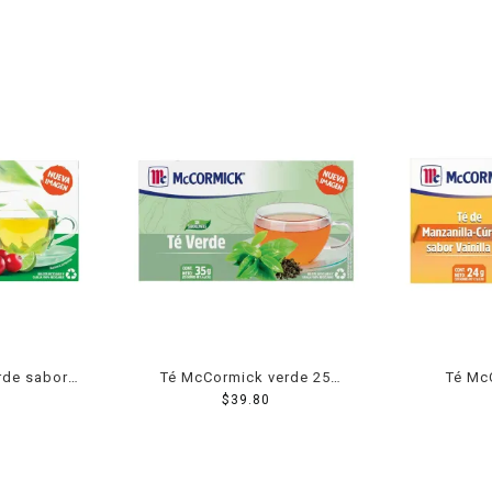
rde sabor
Té McCormick verde 25
Té Mc
n 25 sobres
sobres 35 g
$
39.80
manzanil
miel 