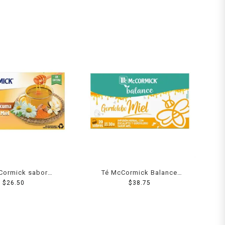
Cormick sabor
Té McCormick Balance
la y cúrcuma con
$
26.50
gordolobo y miel 20 sobres
$
38.75
20 sobres 24 g
30 g