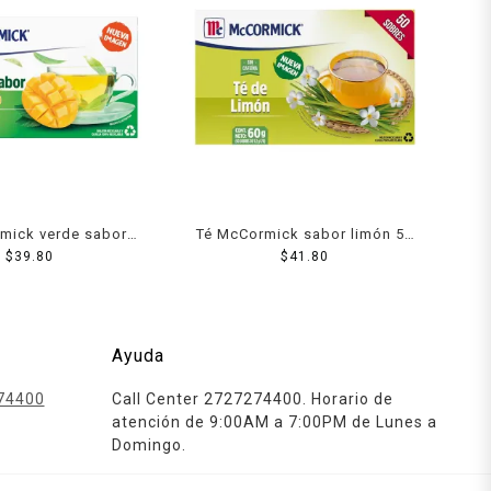
mick verde sabor
Té McCormick sabor limón 50
25 sobres 35 g
$
39.80
sobres 60 g
$
41.80
Ayuda
74400
Call Center 2727274400. Horario de
atención de 9:00AM a 7:00PM de Lunes a
Domingo.