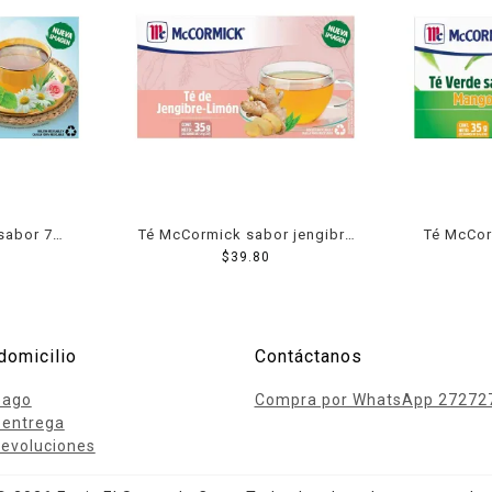
sabor 7
Té McCormick sabor jengibre
Té McCor
res 35 g
y limón 25 sobres 35 g
$
39.80
mango 
domicilio
Contáctanos
pago
Compra por WhatsApp 27272
 entrega
evoluciones