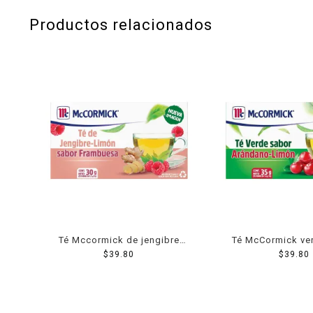
Productos relacionados
Té Mccormick de jengibre
Té McCormick ve
limón sabor frambuesa 25
$
39.80
arándano con limó
$
39.80
sobres 30 g
35 g