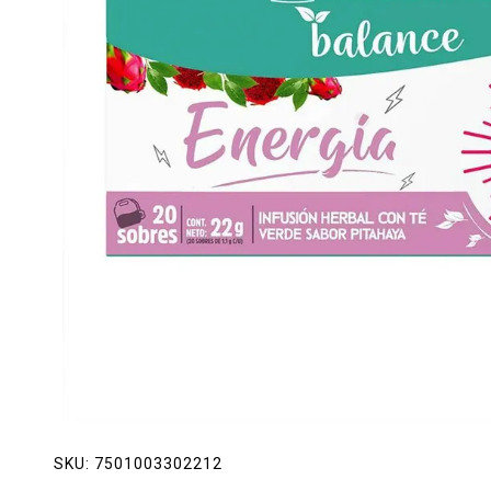
Lácteos
Limpieza del hogar
Mascotas
Pan de la casa
Preciasos
Salchichonería
SKU:
7501003302212