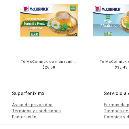
Té McCormick de manzanilla,
Té McCormick 
toronjil y menta sabor piña 20
$
26.50
azahares 25 sob
$
33.45
sobres 24 g
Superfenix.mx
Servicio a 
Aviso de privacidad
Formas de 
Términos y condiciones
Tiempos de
Facturación
Cambios y d