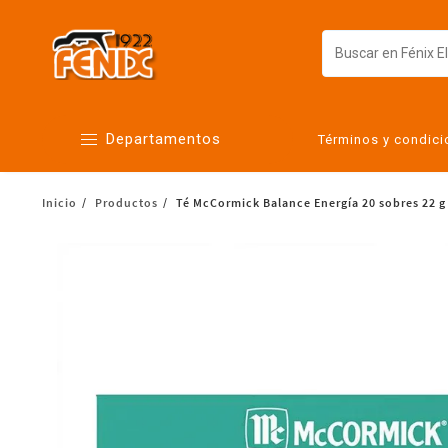
Departamentos
Términos y condic
Inicio
Productos
Té McCormick Balance Energía 20 sobres 22 g
Alimentos
Artículos para el hogar
Bebés
Botanas y bebidas
Cuidado de la ropa
Cuidado personal