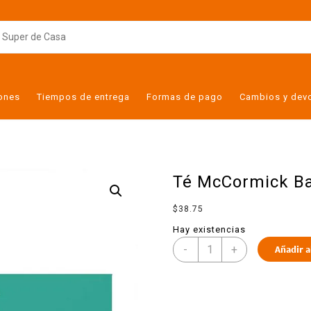
iones
Tiempos de entrega
Formas de pago
Cambios y dev
Té McCormick Ba
$
38.75
Hay existencias
-
+
Añadir a