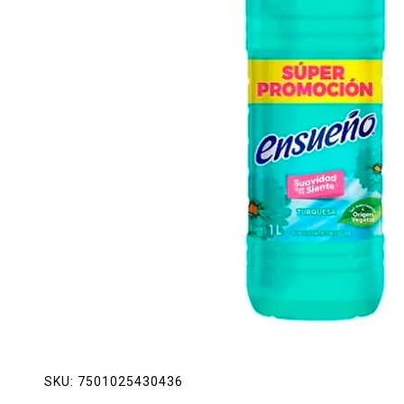
Lácteos
Limpieza del hogar
Mascotas
Pan de la casa
Preciasos
Salchichonería
SKU:
7501025430436