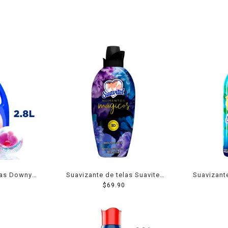
las Downy
Suavizante de telas Suavitel
Suavizant
.8 l
momentos mágicos abrazo
$
69.90
Max fres
de amor 1.3 l