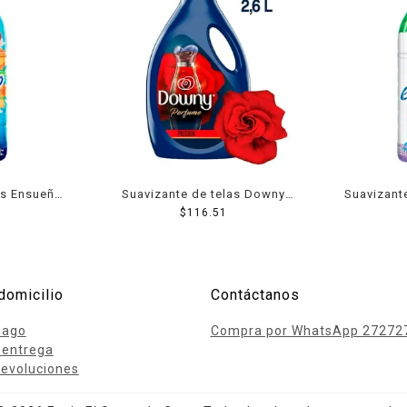
as Ensueño
Suavizante de telas Downy
Suavizant
ía 850 ml
Passion perfume líquido
$
116.51
B
concentrado 2.6 l
domicilio
Contáctanos
pago
Compra por WhatsApp 27272
 entrega
evoluciones