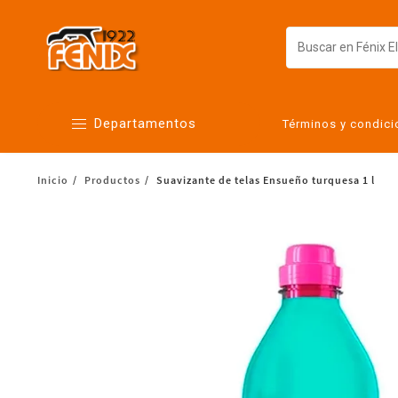
Departamentos
Términos y condic
Inicio
Productos
Suavizante de telas Ensueño turquesa 1 l
Alimentos
Artículos para el hogar
Bebés
Botanas y bebidas
Cuidado de la ropa
Cuidado personal