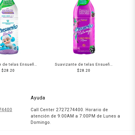
e de telas Ensueño
Suavizante de telas Ensueño
ebé 850 ml
$
28.20
Naturaleza lavanda moras 850
$
28.20
ml
Ayuda
74400
Call Center 2727274400. Horario de
atención de 9:00AM a 7:00PM de Lunes a
Domingo.