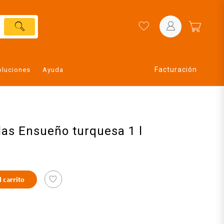
Facturación
oluciones
Ayuda
las Ensueño turquesa 1 l
l carrito