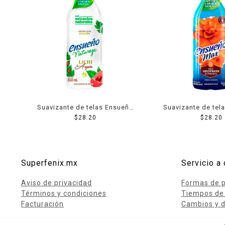
Suavizante de telas Ensueño
Suavizante de tel
Natureza lichi + argán 850 ml
$
28.20
Max fresca armon
$
28.20
Superfenix.mx
Servicio a 
Aviso de privacidad
Formas de 
Términos y condiciones
Tiempos de
Facturación
Cambios y d