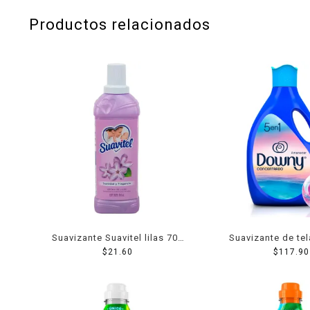
Productos relacionados
Suavizante Suavitel lilas 700
Suavizante de te
$
21.60
ml
amanecer 2
$
117.90