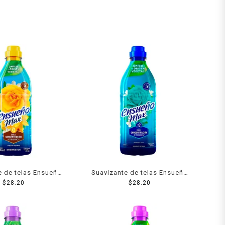
e de telas Ensueño
Suavizante de telas Ensueño
co verano 850 ml
$
28.20
Max frescura azul 850 ml
$
28.20