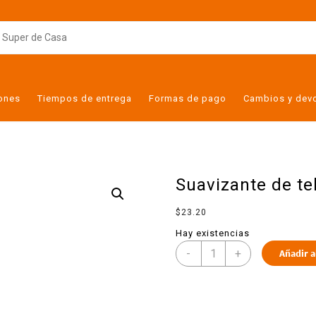
iones
Tiempos de entrega
Formas de pago
Cambios y dev
Suavizante de te
$
23.20
Hay existencias
-
+
Añadir a