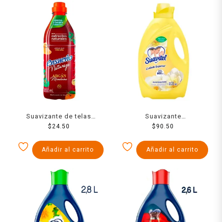
Suavizante de telas
Suavizante
Ensueño argán mandarina
$
24.50
acondicionador de telas
$
90.50
zero enjuague 850 ml
Suavitel cuidado superior
fresco aroma de sol 3 l
Añadir al carrito
Añadir al carrito