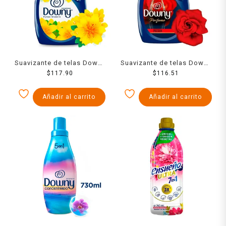
Suavizante de telas Downy
Suavizante de telas Downy
pureza silvestre 2.8 l
$
117.90
Passion perfume líquido
$
116.51
concentrado 2.6 l
Añadir al carrito
Añadir al carrito