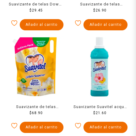
Suavizante de telas Downy
Suavizante de telas
5 en 1 amanecer 700 ml
$
29.45
Ensueño ultra frescura
$
26.90
primavera 740 ml
Añadir al carrito
Añadir al carrito
Suavizante de telas
Suavizante Suavitel acqua
Suavitel cuidado superior
$
68.90
700 ml
$
21.60
fresco aroma de sol 1.3 l
Añadir al carrito
Añadir al carrito