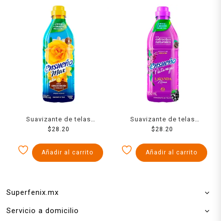
Suavizante de telas
Suavizante de telas
Ensueño Max fresco
$
28.20
Ensueño Naturaleza
$
28.20
verano 850 ml
lavanda moras 850 ml
Añadir al carrito
Añadir al carrito
Superfenix.mx
Servicio a domicilio