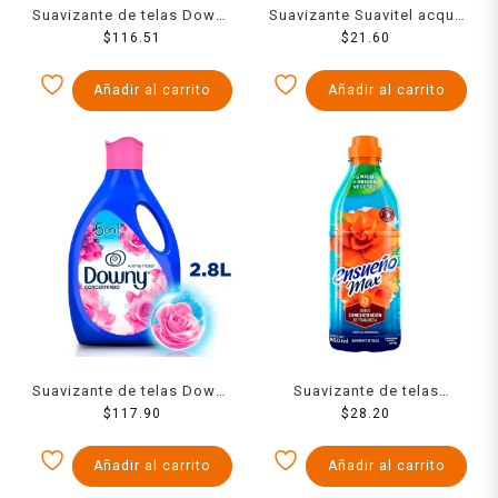
Suavizante de telas Downy
Suavizante Suavitel acqua
Romance líquido
$
116.51
700 ml
$
21.60
concentrado 2.6 l
Añadir al carrito
Añadir al carrito
Suavizante de telas Downy
Suavizante de telas
floral 2.8 l
$
117.90
Ensueño Max fresca
$
28.20
armonía 850 ml
Añadir al carrito
Añadir al carrito