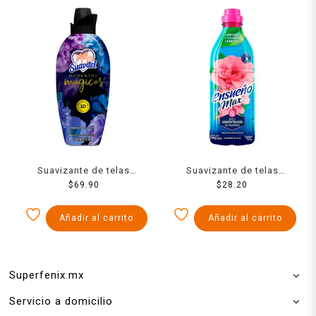
Suavizante de telas
Suavizante de telas
Suavitel momentos
$
69.90
Ensueño zero enjuague
$
28.20
mágicos abrazo de amor
frescura primaveral 850 ml
1.3 l
Añadir al carrito
Añadir al carrito
Superfenix.mx
Servicio a domicilio