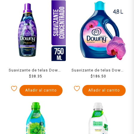
Suavizante de telas Downy
Suavizante de telas Downy
Romance perfume líquido
$
38.35
Amanecer aroma fresco
$
186.50
concentrado 750 ml
con notas marinas 4.8 l
Añadir al carrito
Añadir al carrito