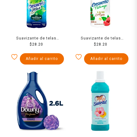
Suavizante de telas
Suavizante de telas
Ensueño Max sensación
$
28.20
Ensueño Natureza lichi +
$
28.20
natural 850 ml
argán 850 ml
Añadir al carrito
Añadir al carrito