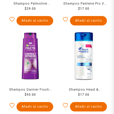
Shampoo Palmolive
Shampoo Pantene Pro V
Optims nivel 4
$
29.00
restauración 100 ml
$
17.00
acondicionamiento extra
intensivo 200 ml
Añadir al carrito
Añadir al carrito
Shampoo Garnier Fructis
Shampoo Head &
control y definición rizos
$
93.00
Shoulders control caspa
$
17.00
poderosos 650 ml
limpieza renovadora 90 ml
Añadir al carrito
Añadir al carrito