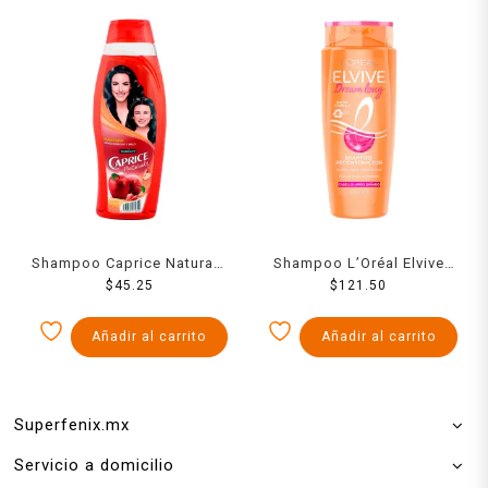
Shampoo Caprice Naturals
Shampoo L’Oréal Elvive
fórmula natural con
$
45.25
dream long cabello largo y
$
121.50
manzana aroma duradero
dañado 680 ml
y brillo 760 ml
Añadir al carrito
Añadir al carrito
Superfenix.mx
Servicio a domicilio