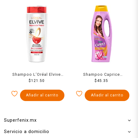
Shampoo L’Oréal Elvive
Shampoo Caprice
reparación total 5 cabello
$
121.50
Especialidades fuerza con
$
45.35
dañado 680 ml
nutricápsulas acti-
ceramidas 2 en 1 750 ml
Añadir al carrito
Añadir al carrito
Superfenix.mx
Servicio a domicilio