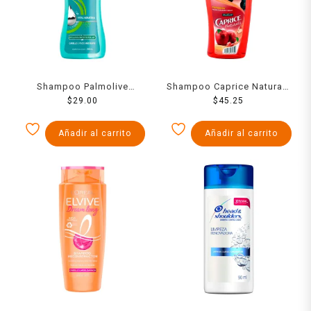
Shampoo Palmolive
Shampoo Caprice Naturals
Optims nivel 4
$
29.00
fórmula natural con
$
45.25
acondicionamiento extra
manzana aroma duradero
intensivo 200 ml
y brillo 760 ml
Añadir al carrito
Añadir al carrito