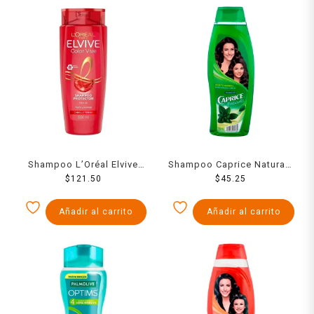
Shampoo L’Oréal Elvive
Shampoo Caprice Naturals
color vive filtro UV cabello
$
121.50
con aceite herbal aroma
$
45.25
teñido 680 ml
duradero y brillo 760 ml
Añadir al carrito
Añadir al carrito